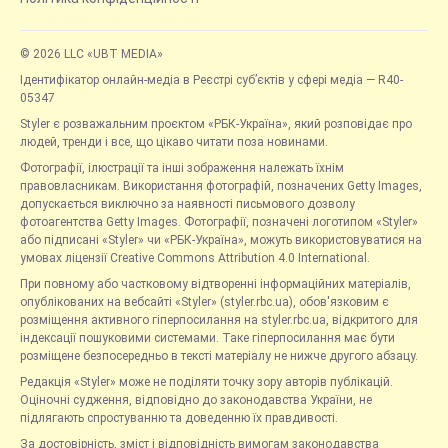
© 2026 LLC «UBT MEDIA»
Ідентифікатор онлайн-медіа в Реєстрі суб’єктів у сфері медіа — R40-
05347
Styler є розважальним проєктом «РБК-Україна», який розповідає про
людей, тренди і все, що цікаво читати поза новинами.
Фотографії, ілюстрації та інші зображення належать їхнім
правовласникам. Використання фотографій, позначених Getty Images,
допускається виключно за наявності письмового дозволу
фотоагентства Getty Images. Фотографії, позначені логотипом «Styler»
або підписані «Styler» чи «РБК-Україна», можуть використовуватися на
умовах ліцензії Creative Commons Attribution 4.0 International.
При повному або частковому відтворенні інформаційних матеріалів,
опублікованих на вебсайті «Styler» (styler.rbc.ua), обов'язковим є
розміщення активного гіперпосилання на styler.rbc.ua, відкритого для
індексації пошуковими системами. Таке гіперпосилання має бути
розміщене безпосередньо в тексті матеріалу не нижче другого абзацу.
Редакція «Styler» може не поділяти точку зору авторів публікацій.
Оціночні судження, відповідно до законодавства України, не
підлягають спростуванню та доведенню їх правдивості.
За достовірність, зміст і відповідність вимогам законодавства