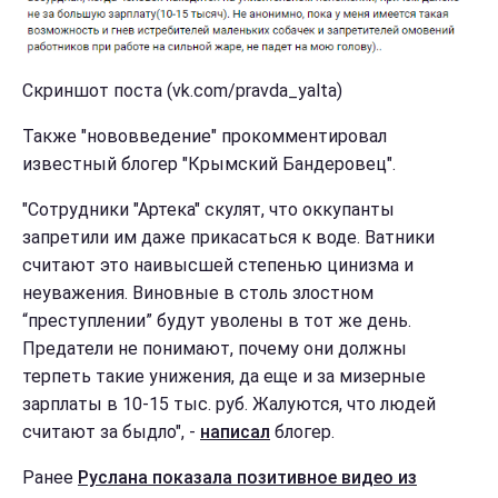
Скриншот поста (vk.com/pravda_yalta)
Также "нововведение" прокомментировал
известный блогер "Крымский Бандеровец".
"Сотрудники "Артека" скулят, что оккупанты
запретили им даже прикасаться к воде. Ватники
считают это наивысшей степенью цинизма и
неуважения. Виновные в столь злостном
“преступлении” будут уволены в тот же день.
Предатели не понимают, почему они должны
терпеть такие унижения, да еще и за мизерные
зарплаты в 10-15 тыс. руб. Жалуются, что людей
считают за быдло", -
написал
блогер.
Ранее
Руслана показала позитивное видео из