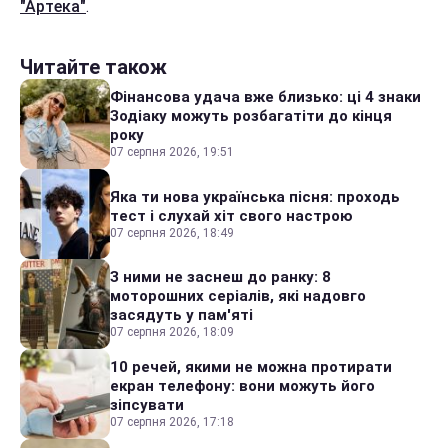
"Артека"
.
Читайте також
Фінансова удача вже близько: ці 4 знаки
Зодіаку можуть розбагатіти до кінця
року
07 серпня 2026, 19:51
Яка ти нова українська пісня: проходь
тест і слухай хіт свого настрою
07 серпня 2026, 18:49
З ними не заснеш до ранку: 8
моторошних серіалів, які надовго
засядуть у пам'яті
07 серпня 2026, 18:09
10 речей, якими не можна протирати
екран телефону: вони можуть його
зіпсувати
07 серпня 2026, 17:18