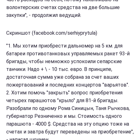
волонтерских счетах средства на две большие
закупки", - продолжил ведущий.
Скриншот (facebook.com/serhiyprytula)
"1. Мы хотим приобрести дальномер на 5 км. для
батареи противотанковых управляемых ракет 93-й
бригады, чтобы немножко успокоили сепарские
танчики. Надо + \ - 10 тыс. евро. В принципе,
достаточная сумма уже собрана за счет ваших
пожертвований и последних концертов "варьятов".
2. Хотим помочь "закрыть" вопрос приобретения
четырех парашютов "крыло" для 81-й бригады.
Разобрали по одному Рома Синицын, Таня Рычкова,
губернатор Резниченко и мы. Стоимость одного
парашюта - 4000 $. Средства на эту опцию тоже на
счетах и ​​завтра будут переведены на приобретение",
- написал шоумен.