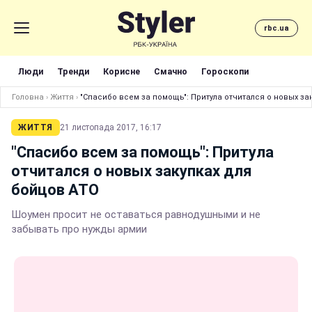
rbc.ua
Люди
Тренди
Корисне
Смачно
Гороскопи
Головна
›
Життя
›
"Спасибо всем за помощь": Притула отчитался о новых за
ЖИТТЯ
21 листопада 2017, 16:17
"Спасибо всем за помощь": Притула
отчитался о новых закупках для
бойцов АТО
Шоумен просит не оставаться равнодушными и не
забывать про нужды армии