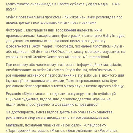
Ідентифікатор онлайн-медіа в Реєстрі суб’єктів у сфері медіа — R40-
05347
Styler є розважальним проєктом «РБК-Україна», який розповідає про
людей, тренди і все, що цікаво читати поза новинами.
Фотографії, ілюстрації та інші зображення належать їхнім
правовласникам. Використання фотографій, позначених Getty Images,
допускається виключно за наявності письмового дозволу
фотоагентства Getty Images. Фотографії, позначені логотипом «Styler»
або підписані «Styler» чи «РБК-Україна», можуть використовуватися на
умовах ліцензії Creative Commons Attribution 4.0 International.
При повному або частковому відтворенні інформаційних матеріалів,
опублікованих на вебсайті «Styler» (styler.rbc.ua), обов'язковим є
розміщення активного гіперпосилання на styler.rbc.ua, відкритого для
індексації пошуковими системами. Таке гіперпосилання має бути
розміщене безпосередньо в тексті матеріалу не нижче другого абзацу.
Редакція «Styler» може не поділяти точку зору авторів публікацій.
Оціночні судження, відповідно до законодавства України, не
підлягають спростуванню та доведенню їх правдивості.
За достовірність, зміст і відповідність вимогам законодавства
рекламних матеріалів відповідальність несе рекламодавець.
Матеріали, позначені плашками «Прес-реліз», «Спецпроєкт»,
«Партнерський матеріал», «Promo», «Благодійність» та «Резонанс»,