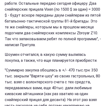
работе. Остальные передаю сегодня офицеру. Два
снайперских прицела Vixen (по 1500 $ за один) = 3000
$ - будут вскоре переданы двум снайперам из пятой
батальонно-тактической группы 81-й бригады. Это
те же снайперы, которым мы в прошлом месяце
подогнали два снайперских комплексы Zbroyar Z10.
Так что запаковываем ребят по полной программе", -
написал Притула.
Шоумен отчитался, в какую сумму вылилась
покупка, а также, что еще планируется приобрести.
"Суммарно закупка обошлась в +/- 470 тыс.грн: 350
тыс. закрыли "Варяти-шоу" из своих гастрольных, 80
тыс. взял с волонтерского счета с тех средств,
передаваемых вами, еще 40тыс. дали любимые
киевские айтишники (как раз хватило на один
снайперский прицел для десанта). На этот раз взял
часть расходов на себя, потому накапливаю на