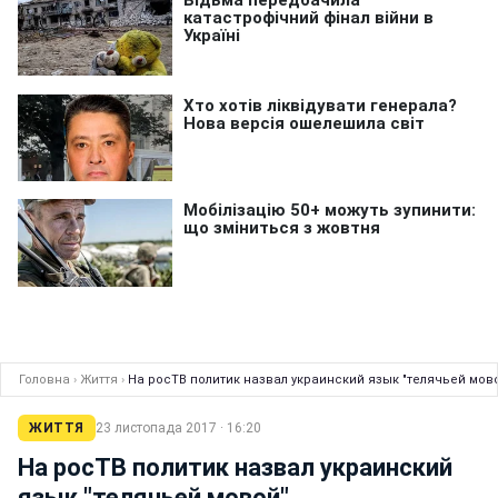
Головна
›
Життя
›
На росТВ политик назвал украинский язык "телячьей мов
ЖИТТЯ
23 листопада 2017 · 16:20
На росТВ политик назвал украинский
язык "телячьей мовой"