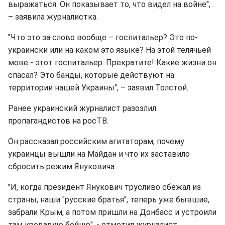
выражаться. Он показывает то, что видел на войне",
– заявила журналистка.
"Что это за слово вообще – госпитальер? Это по-
украински или на каком это языке? На этой телячьей
мове - этот госпитальер. Прекратите! Какие жизни он
спасал? Это банды, которые действуют на
территории нашей Украины", – заявил Толстой.
Ранее украинский журналист разозлил
пропагандистов на росТВ.
Он рассказал российским агитаторам, почему
украинцы вышли на Майдан и что их заставило
сбросить режим Януковича.
"И, когда президент Янукович трусливо сбежал из
страны, наши "русские братья", теперь уже бывшие,
забрали Крым, а потом пришли на Донбасс и устроили
там кровавую бойню", - отметил журналист.