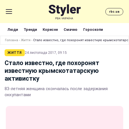
rbc.ua
Люди
Тренди
Корисне
Смачно
Гороскопи
Головна
›
Життя
›
Стало известно, где похоронят известную крымскотатарс
ЖИТТЯ
24 листопада 2017, 09:15
Стало известно, где похоронят
известную крымскотатарскую
активистку
83-летняя женщина скончалась после задержания
оккупантами