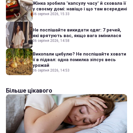
Жінка зробила "капсулу часу" й сховала її
у своєму домі: навіщо і що там всередині
06 серпня 2026, 15:33
Не поспішайте викидати одяг: 7 речей,
які врятують вас, якщо вага змінилася
06 серпня 2026, 14:58
Викопали цибулю? Не поспішайте ховати
її в підвал: одна помилка зіпсує весь
урожай
06 серпня 2026, 14:53
Більше цікавого