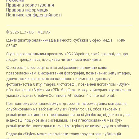
Реклама
Правила користування
Правова інформація
Політика конфіденційності
© 2026 LLC «UBT MEDIA»
Ідентифікатор онлайн-медіа в Реєстрі суб’єктів у сфері медіа — R40-
05347
Styler є розважальним проєктом «РБК-Україна», який розповідає про
людей, тренди і все, що цікаво читати поза новинами.
Фотографії, ілюстрації та інші зображення належать їхнім
правовласникам. Використання фотографій, позначених Getty Images,
допускається виключно за наявності письмового дозволу
фотоагентства Getty Images. Фотографії, позначені логотипом «Styler»
або підписані «Styler» чи «РБК-Україна», можуть використовуватися на
умовах ліцензії Creative Commons Attribution 4.0 International.
При повному або частковому відтворенні інформаційних матеріалів,
опублікованих на вебсайті «Styler» (styler.rbc.ua), обов'язковим є
розміщення активного гіперпосилання на styler.rbc.ua, відкритого для
індексації пошуковими системами. Таке гіперпосилання має бути
розміщене безпосередньо в тексті матеріалу не нижче другого абзацу.
Редакція «Styler» може не поділяти точку зору авторів публікацій.