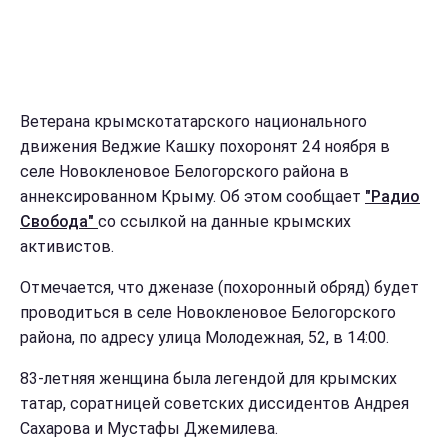
Ветерана крымскотатарского национального
движения Веджие Кашку похоронят 24 ноября в
селе Новокленовое Белогорского района в
аннексированном Крыму. Об этом сообщает
"Радио
Свобода"
со ссылкой на данные крымских
активистов.
Отмечается, что дженазе (похоронный обряд) будет
проводиться в селе Новокленовое Белогорского
района, по адресу улица Молодежная, 52, в 14:00.
83-летняя женщина была легендой для крымских
татар, соратницей советских диссидентов Андрея
Сахарова и Мустафы Джемилева.