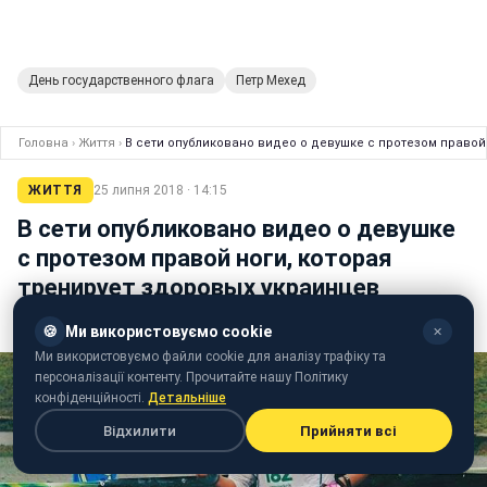
День государственного флага
Петр Мехед
Головна
›
Життя
›
В сети опубликовано видео о девушке с протезом правой
ЖИТТЯ
25 липня 2018 · 14:15
В сети опубликовано видео о девушке
с протезом правой ноги, которая
тренирует здоровых украинцев
Украинский журналист опубликовал видео
🍪
Ми використовуємо cookie
✕
Ми використовуємо файли cookie для аналізу трафіку та
персоналізації контенту. Прочитайте нашу Політику
конфіденційності.
Детальніше
Відхилити
Прийняти всі