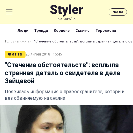
rbc.ua
Люди
Тренди
Корисне
Смачно
Гороскопи
Головна
›
Життя
›
"Стечение обстоятельств": всплыла странная деталь о с
ЖИТТЯ
25 липня 2018 · 15:45
"Стечение обстоятельств": всплыла
странная деталь о свидетеле в деле
Зайцевой
Появилась информация о правоохранителе, который
вез обвиняемую на анализ