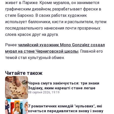
живет в Париже. Кроме муралов, он занимается
графическим дизайном, разрабатывает фрески в
стиле Барокко. В своих работах художник
использует баллончики, кисти и распылители, путем
последовательного нанесения почти прозрачных
слоев красок друг на друга.
Ранее
чилийский художник Mono Gonzalez создал
мурал на стене Черниговской школы
. Главной его
темой стал культурный обмен.
Читайте також
Чорна смуга закінчується: три знаки
Зодіаку, яким нарешті стане легше
08 серпня 2026, 19:19
7 романтичних комедій "нульових", які
хочеться передивлятися знову і знову