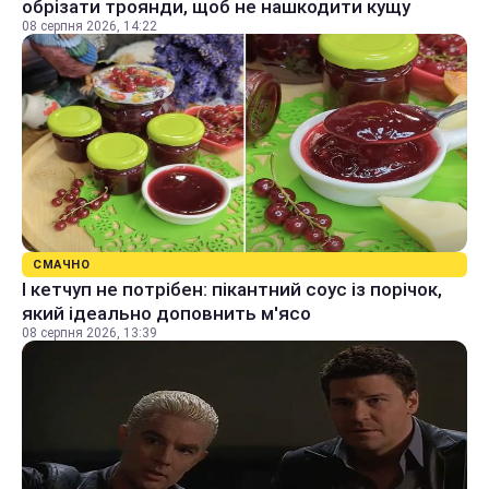
обрізати троянди, щоб не нашкодити кущу
08 серпня 2026, 14:22
СМАЧНО
І кетчуп не потрібен: пікантний соус із порічок,
який ідеально доповнить м'ясо
08 серпня 2026, 13:39