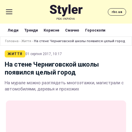
rbc.ua
Люди
Тренди
Корисне
Смачно
Гороскопи
Головна
›
Життя
›
На стене Черниговской школы появился целый город
ЖИТТЯ
01 серпня 2017, 10:17
На стене Черниговской школы
появился целый город
На мурале можно разглядеть многоэтажки, магистрали с
автомобилями, деревья и прохожих