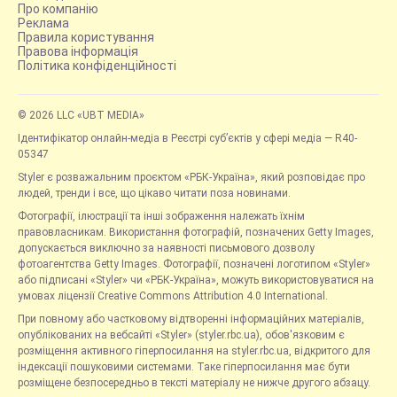
Про компанію
Реклама
Правила користування
Правова інформація
Політика конфіденційності
© 2026 LLC «UBT MEDIA»
Ідентифікатор онлайн-медіа в Реєстрі суб’єктів у сфері медіа — R40-
05347
Styler є розважальним проєктом «РБК-Україна», який розповідає про
людей, тренди і все, що цікаво читати поза новинами.
Фотографії, ілюстрації та інші зображення належать їхнім
правовласникам. Використання фотографій, позначених Getty Images,
допускається виключно за наявності письмового дозволу
фотоагентства Getty Images. Фотографії, позначені логотипом «Styler»
або підписані «Styler» чи «РБК-Україна», можуть використовуватися на
умовах ліцензії Creative Commons Attribution 4.0 International.
При повному або частковому відтворенні інформаційних матеріалів,
опублікованих на вебсайті «Styler» (styler.rbc.ua), обов'язковим є
розміщення активного гіперпосилання на styler.rbc.ua, відкритого для
індексації пошуковими системами. Таке гіперпосилання має бути
розміщене безпосередньо в тексті матеріалу не нижче другого абзацу.