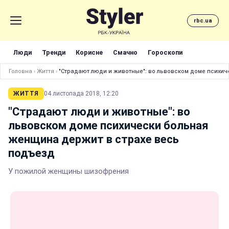
rbc.ua
Люди
Тренди
Корисне
Смачно
Гороскопи
Головна
›
Життя
›
"Страдают люди и животные": во львовском доме психи
ЖИТТЯ
04 листопада 2018, 12:20
"Страдают люди и животные": во
львовском доме психически больная
женщина держит в страхе весь
подъезд
У пожилой женщины шизофрения