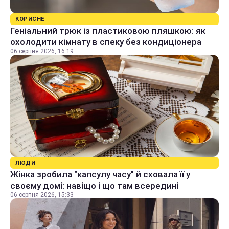
КОРИСНЕ
Геніальний трюк із пластиковою пляшкою: як
охолодити кімнату в спеку без кондиціонера
06 серпня 2026, 16:19
ЛЮДИ
Жінка зробила "капсулу часу" й сховала її у
своєму домі: навіщо і що там всередині
06 серпня 2026, 15:33