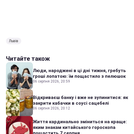
Львів
Читайте також
Люди, народжені в ці дні тижня, гребуть
гроші лопатою: їм пощастило з пелюшок
06 серпня 2026, 20:59
Відкриваєш банку і вже не зупинитися: як
закрити кабачки в соусі сацебелі
06 серпня 2026, 20:12
Життя кардинально зміниться на краще:
яким знакам китайського гороскопа
пощастить 7 серпня