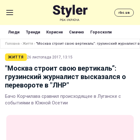
rbc.ua
Люди
Тренди
Корисне
Смачно
Гороскопи
Головна
›
Життя
›
"Москва строит свою вертикаль”: грузинский журналист 
ЖИТТЯ
26 листопада 2017, 13:15
"Москва строит свою вертикаль”:
грузинский журналист высказался о
перевороте в "ЛНР"
Бачо Корчилава сравнил происходящее в Луганске с
событиями в Южной Осетии