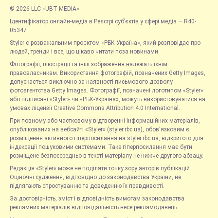
© 2026 LLC «UBT MEDIA»
Ідентифікатор онлайн-медіа в Реєстрі суб’єктів у сфері медіа — R40-
05347
Styler є розважальним проєктом «РБК-Україна», який розповідає про
людей, тренди і все, що цікаво читати поза новинами.
Фотографії, ілюстрації та інші зображення належать їхнім
правовласникам. Використання фотографій, позначених Getty Images,
допускається виключно за наявності письмового дозволу
фотоагентства Getty Images. Фотографії, позначені логотипом «Styler»
або підписані «Styler» чи «РБК-Україна», можуть використовуватися на
умовах ліцензії Creative Commons Attribution 4.0 International.
При повному або частковому відтворенні інформаційних матеріалів,
опублікованих на вебсайті «Styler» (styler.rbc.ua), обов'язковим є
розміщення активного гіперпосилання на styler.rbc.ua, відкритого для
індексації пошуковими системами. Таке гіперпосилання має бути
розміщене безпосередньо в тексті матеріалу не нижче другого абзацу.
Редакція «Styler» може не поділяти точку зору авторів публікацій.
Оціночні судження, відповідно до законодавства України, не
підлягають спростуванню та доведенню їх правдивості.
За достовірність, зміст і відповідність вимогам законодавства
рекламних матеріалів відповідальність несе рекламодавець.