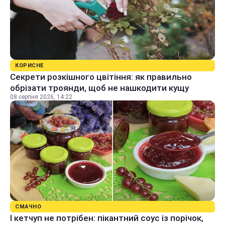
КОРИСНЕ
Секрети розкішного цвітіння: як правильно
обрізати троянди, щоб не нашкодити кущу
08 серпня 2026, 14:22
СМАЧНО
І кетчуп не потрібен: пікантний соус із порічок,