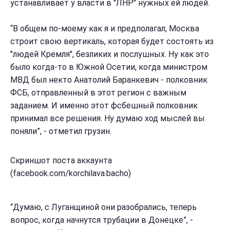
устанавливает у власти в "ЛНР" нужных ей людей.
“В общем по-моему как я и предполагал, Москва
строит свою вертикаль, которая будет состоять из
"людей Кремля", безликих и послушных. Ну как это
было когда-то в Южной Осетии, когда министром
МВД был некто Анатолий Баранкевич - полковник
ФСБ, отправленный в этот регион с важным
заданием. И именно этот фсбешный полковник
принимал все решения. Ну думаю ход мыслей вы
поняли”, - отметил грузин.
Скриншот поста аккаунта
(facebook.com/korchilava.bacho)
“Думаю, с Луганщиной они разобрались, теперь
вопрос, когда начнутся трубации в Донецке”, -