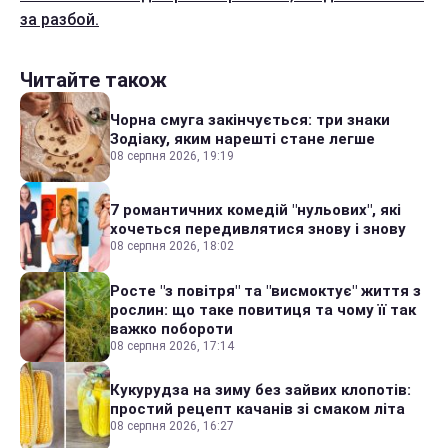
за разбой.
Читайте також
Чорна смуга закінчується: три знаки
Зодіаку, яким нарешті стане легше
08 серпня 2026, 19:19
7 романтичних комедій "нульових", які
хочеться передивлятися знову і знову
08 серпня 2026, 18:02
Росте "з повітря" та "висмоктує" життя з
рослин: що таке повитиця та чому її так
важко побороти
08 серпня 2026, 17:14
Кукурудза на зиму без зайвих клопотів:
простий рецепт качанів зі смаком літа
08 серпня 2026, 16:27