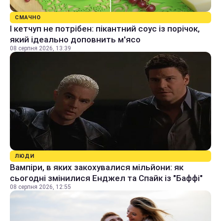
СМАЧНО
І кетчуп не потрібен: пікантний соус із порічок,
який ідеально доповнить м'ясо
08 серпня 2026, 13:39
ЛЮДИ
Вампіри, в яких закохувалися мільйони: як
сьогодні змінилися Енджел та Спайк із "Баффі"
08 серпня 2026, 12:55