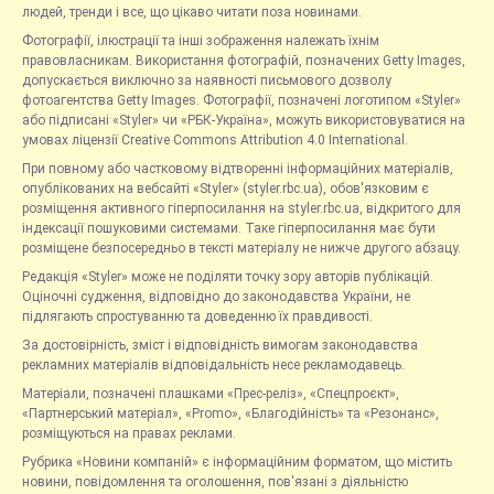
людей, тренди і все, що цікаво читати поза новинами.
Фотографії, ілюстрації та інші зображення належать їхнім
правовласникам. Використання фотографій, позначених Getty Images,
допускається виключно за наявності письмового дозволу
фотоагентства Getty Images. Фотографії, позначені логотипом «Styler»
або підписані «Styler» чи «РБК-Україна», можуть використовуватися на
умовах ліцензії Creative Commons Attribution 4.0 International.
При повному або частковому відтворенні інформаційних матеріалів,
опублікованих на вебсайті «Styler» (styler.rbc.ua), обов'язковим є
розміщення активного гіперпосилання на styler.rbc.ua, відкритого для
індексації пошуковими системами. Таке гіперпосилання має бути
розміщене безпосередньо в тексті матеріалу не нижче другого абзацу.
Редакція «Styler» може не поділяти точку зору авторів публікацій.
Оціночні судження, відповідно до законодавства України, не
підлягають спростуванню та доведенню їх правдивості.
За достовірність, зміст і відповідність вимогам законодавства
рекламних матеріалів відповідальність несе рекламодавець.
Матеріали, позначені плашками «Прес-реліз», «Спецпроєкт»,
«Партнерський матеріал», «Promo», «Благодійність» та «Резонанс»,
розміщуються на правах реклами.
Рубрика «Новини компаній» є інформаційним форматом, що містить
новини, повідомлення та оголошення, пов'язані з діяльністю