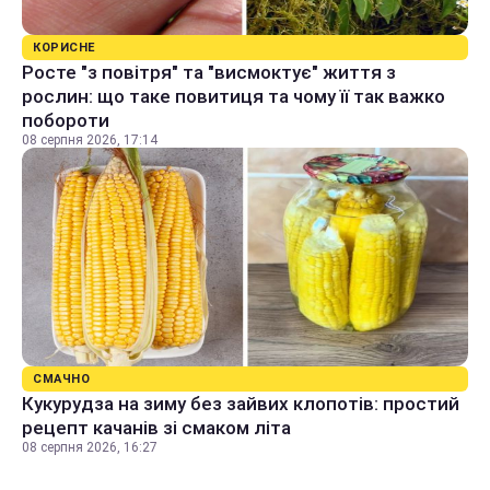
КОРИСНЕ
Росте "з повітря" та "висмоктує" життя з
рослин: що таке повитиця та чому її так важко
побороти
08 серпня 2026, 17:14
СМАЧНО
Кукурудза на зиму без зайвих клопотів: простий
рецепт качанів зі смаком літа
08 серпня 2026, 16:27