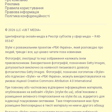
Реклама
Правила користування
Правова інформація
Політика конфіденційності
© 2026 LLC «UBT MEDIA»
Ідентифікатор онлайн-медіа в Реєстрі суб’єктів у сфері медіа — R40-
05347
Styler є розважальним проєктом «РБК-Україна», який розповідає про
людей, тренди і все, що цікаво читати поза новинами.
Фотографії, ілюстрації та інші зображення належать їхнім
правовласникам. Використання фотографій, позначених Getty Images,
допускається виключно за наявності письмового дозволу
фотоагентства Getty Images. Фотографії, позначені логотипом «Styler»
або підписані «Styler» чи «РБК-Україна», можуть використовуватися на
умовах ліцензії Creative Commons Attribution 4.0 International.
При повному або частковому відтворенні інформаційних матеріалів,
опублікованих на вебсайті «Styler» (styler.rbc.ua), обов'язковим є
розміщення активного гіперпосилання на styler.rbc.ua, відкритого для
індексації пошуковими системами. Таке гіперпосилання має бути
розміщене безпосередньо в тексті матеріалу не нижче другого абзацу.
Редакція «Styler» може не поділяти точку зору авторів публікацій.