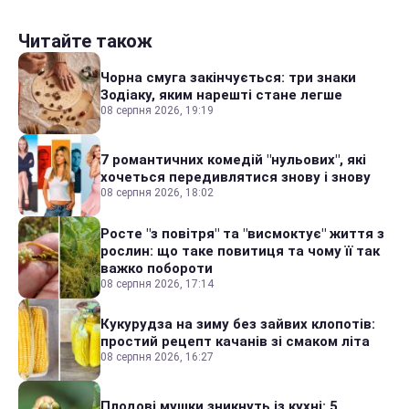
Читайте також
Чорна смуга закінчується: три знаки
Зодіаку, яким нарешті стане легше
08 серпня 2026, 19:19
7 романтичних комедій "нульових", які
хочеться передивлятися знову і знову
08 серпня 2026, 18:02
Росте "з повітря" та "висмоктує" життя з
рослин: що таке повитиця та чому її так
важко побороти
08 серпня 2026, 17:14
Кукурудза на зиму без зайвих клопотів:
простий рецепт качанів зі смаком літа
08 серпня 2026, 16:27
Плодові мушки зникнуть із кухні: 5