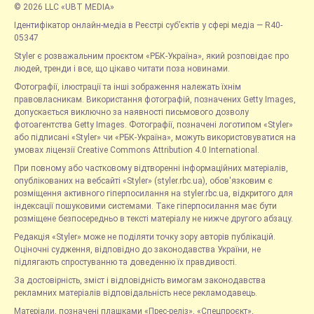
© 2026 LLC «UBT MEDIA»
Ідентифікатор онлайн-медіа в Реєстрі суб’єктів у сфері медіа — R40-
05347
Styler є розважальним проєктом «РБК-Україна», який розповідає про
людей, тренди і все, що цікаво читати поза новинами.
Фотографії, ілюстрації та інші зображення належать їхнім
правовласникам. Використання фотографій, позначених Getty Images,
допускається виключно за наявності письмового дозволу
фотоагентства Getty Images. Фотографії, позначені логотипом «Styler»
або підписані «Styler» чи «РБК-Україна», можуть використовуватися на
умовах ліцензії Creative Commons Attribution 4.0 International.
При повному або частковому відтворенні інформаційних матеріалів,
опублікованих на вебсайті «Styler» (styler.rbc.ua), обов'язковим є
розміщення активного гіперпосилання на styler.rbc.ua, відкритого для
індексації пошуковими системами. Таке гіперпосилання має бути
розміщене безпосередньо в тексті матеріалу не нижче другого абзацу.
Редакція «Styler» може не поділяти точку зору авторів публікацій.
Оціночні судження, відповідно до законодавства України, не
підлягають спростуванню та доведенню їх правдивості.
За достовірність, зміст і відповідність вимогам законодавства
рекламних матеріалів відповідальність несе рекламодавець.
Матеріали, позначені плашками «Прес-реліз», «Спецпроєкт»,