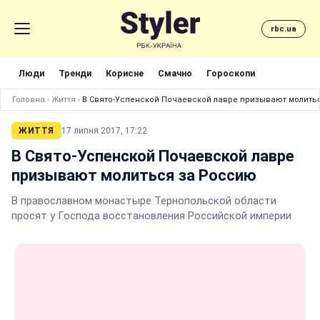
rbc.ua
Люди
Тренди
Корисне
Смачно
Гороскопи
Головна
›
Життя
›
В Свято-Успенской Почаевской лавре призывают молить
ЖИТТЯ
17 липня 2017, 17:22
В Свято-Успенской Почаевской лавре
призывают молиться за Россию
В православном монастыре Тернопольской области
просят у Господа восстановления Российской империи