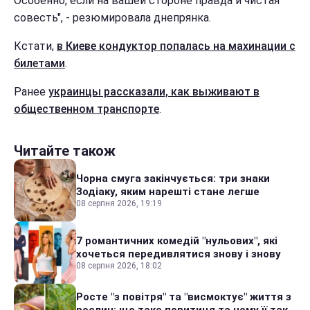
Особенно, если на вашей стороне правда и чистая
совесть", - резюмировала днепрянка.
Кстати,
в Киеве кондуктор попалась на махинации с
билетами
.
Ранее
украинцы рассказали, как выживают в
общественном транспорте
.
Читайте також
Чорна смуга закінчується: три знаки
Зодіаку, яким нарешті стане легше
08 серпня 2026, 19:19
7 романтичних комедій "нульових", які
хочеться передивлятися знову і знову
08 серпня 2026, 18:02
Росте "з повітря" та "висмоктує" життя з
рослин: що таке повитиця та чому її так