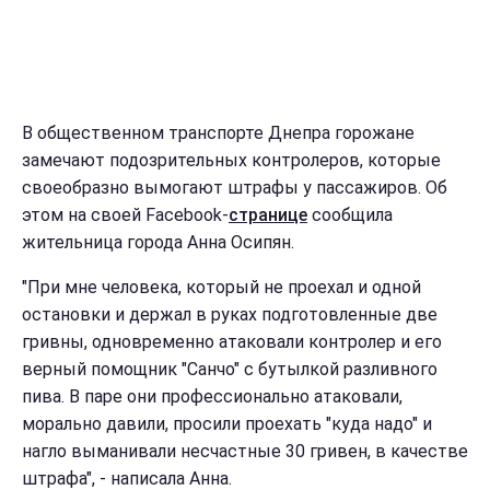
В общественном транспорте Днепра горожане
замечают подозрительных контролеров, которые
своеобразно вымогают штрафы у пассажиров. Об
этом на своей Facebook-
странице
сообщила
жительница города Анна Осипян.
"При мне человека, который не проехал и одной
остановки и держал в руках подготовленные две
гривны, одновременно атаковали контролер и его
верный помощник "Санчо" с бутылкой разливного
пива. В паре они профессионально атаковали,
морально давили, просили проехать "куда надо" и
нагло выманивали несчастные 30 гривен, в качестве
штрафа", - написала Анна.