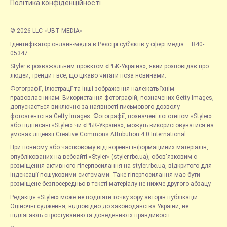
Політика конфіденційності
© 2026 LLC «UBT MEDIA»
Ідентифікатор онлайн-медіа в Реєстрі суб’єктів у сфері медіа — R40-
05347
Styler є розважальним проєктом «РБК-Україна», який розповідає про
людей, тренди і все, що цікаво читати поза новинами.
Фотографії, ілюстрації та інші зображення належать їхнім
правовласникам. Використання фотографій, позначених Getty Images,
допускається виключно за наявності письмового дозволу
фотоагентства Getty Images. Фотографії, позначені логотипом «Styler»
або підписані «Styler» чи «РБК-Україна», можуть використовуватися на
умовах ліцензії Creative Commons Attribution 4.0 International.
При повному або частковому відтворенні інформаційних матеріалів,
опублікованих на вебсайті «Styler» (styler.rbc.ua), обов'язковим є
розміщення активного гіперпосилання на styler.rbc.ua, відкритого для
індексації пошуковими системами. Таке гіперпосилання має бути
розміщене безпосередньо в тексті матеріалу не нижче другого абзацу.
Редакція «Styler» може не поділяти точку зору авторів публікацій.
Оціночні судження, відповідно до законодавства України, не
підлягають спростуванню та доведенню їх правдивості.