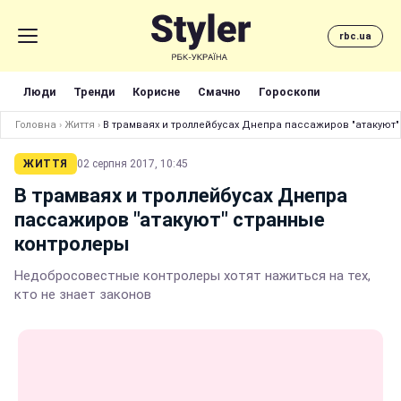
rbc.ua
Люди
Тренди
Корисне
Смачно
Гороскопи
Головна
›
Життя
›
В трамваях и троллейбусах Днепра пассажиров "атакуют
ЖИТТЯ
02 серпня 2017, 10:45
В трамваях и троллейбусах Днепра
пассажиров "атакуют" странные
контролеры
Недобросовестные контролеры хотят нажиться на тех,
кто не знает законов