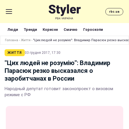
rbc.ua
Люди
Тренди
Корисне
Смачно
Гороскопи
Головна
›
Життя
›
"Цих людей не розумію": Владимир Парасюк резко выска
ЖИТТЯ
03 грудня 2017, 17:30
"Цих людей не розумію": Владимир
Парасюк резко высказался о
заробитчанах в России
Народный депутат готовит законопроект о визовом
режиме с РФ