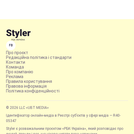
FB
Про проєкт
Редакційна політика і стандарти
Контакти
Команда
Про компанію
Реклама
Правила користування
Правова інформація
Політика конфіденційності
© 2026 LLC «UBT MEDIA»
Ідентифікатор онлайн-медіа в Реєстрі суб’єктів у сфері медіа — R40-
05347
Styler є розважальним проєктом «РБК-Україна», який розповідає про
людей, тренди і все, що цікаво читати поза новинами.