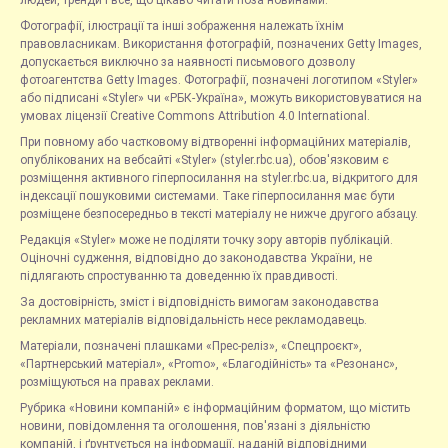
Фотографії, ілюстрації та інші зображення належать їхнім
правовласникам. Використання фотографій, позначених Getty Images,
допускається виключно за наявності письмового дозволу
фотоагентства Getty Images. Фотографії, позначені логотипом «Styler»
або підписані «Styler» чи «РБК-Україна», можуть використовуватися на
умовах ліцензії Creative Commons Attribution 4.0 International.
При повному або частковому відтворенні інформаційних матеріалів,
опублікованих на вебсайті «Styler» (styler.rbc.ua), обов'язковим є
розміщення активного гіперпосилання на styler.rbc.ua, відкритого для
індексації пошуковими системами. Таке гіперпосилання має бути
розміщене безпосередньо в тексті матеріалу не нижче другого абзацу.
Редакція «Styler» може не поділяти точку зору авторів публікацій.
Оціночні судження, відповідно до законодавства України, не
підлягають спростуванню та доведенню їх правдивості.
За достовірність, зміст і відповідність вимогам законодавства
рекламних матеріалів відповідальність несе рекламодавець.
Матеріали, позначені плашками «Прес-реліз», «Спецпроєкт»,
«Партнерський матеріал», «Promo», «Благодійність» та «Резонанс»,
розміщуються на правах реклами.
Рубрика «Новини компаній» є інформаційним форматом, що містить
новини, повідомлення та оголошення, пов'язані з діяльністю
компаній, і ґрунтується на інформації, наданій відповідними