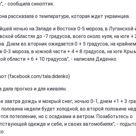
", - сообщила синоптик.
она рассказала о температуре, которая ждет украинцев.
йшей ночью на Западе и Востоке 0-5 мороза, в Луганской 
ской областях до -7 градусов, всего около нуля, на юге + 
ов. Днем во вторник ожидается 0 + 5 градусов, на крайне
е 0-3 мороза, в южной части + 4 + 8 градусов, на юге Кры
й области + 6 + 10 градусов", - написала Диденко.
т (facebook.com/tala.didenko)
 дала прогноз и для киевлян.
е завтра дождь и мокрый снег, ночью 0-1, днем ​​+1 + 3 гра
 половина недели будет холодной, во второй половине не
тся потепление, но с осадками и ветром. Позаботьтесь о
тствующей одежде и себе, и своих автомобилях", - подыт
о.