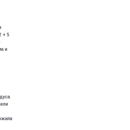
и
2 + 5
м
ма и
дуса.
дели
ожила