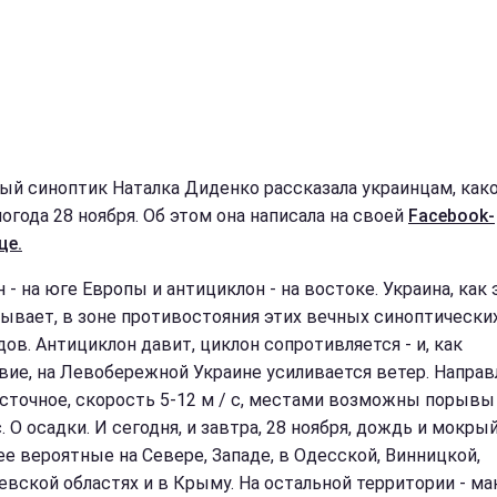
ый синоптик Наталка Диденко рассказала украинцам, как
огода 28 ноября. Об этом она написала на своей
Facebook-
це.
 - на юге Европы и антициклон - на востоке. Украина, как 
бывает, в зоне противостояния этих вечных синоптически
дов. Антициклон давит, циклон сопротивляется - и, как
вие, на Левобережной Украине усиливается ветер. Направ
сточное, скорость 5-12 м / с, местами возможны порывы 
с. О осадки. И сегодня, и завтра, 28 ноября, дождь и мокры
ее вероятные на Севере, Западе, в Одесской, Винницкой,
евской областях и в Крыму. На остальной территории - м