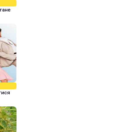
стане
тися