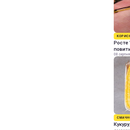
КОРИС
Росте 
повити
08 серпня
СМАЧН
Кукуру