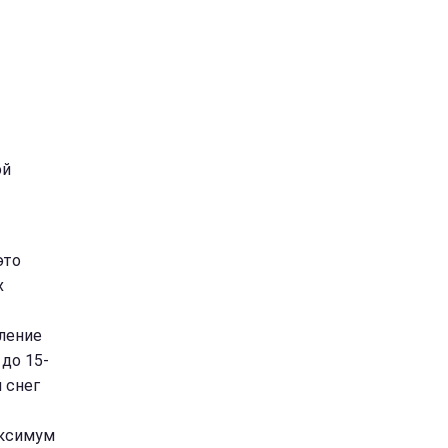
ой
это
х
ление
до 15-
й снег
аксимум