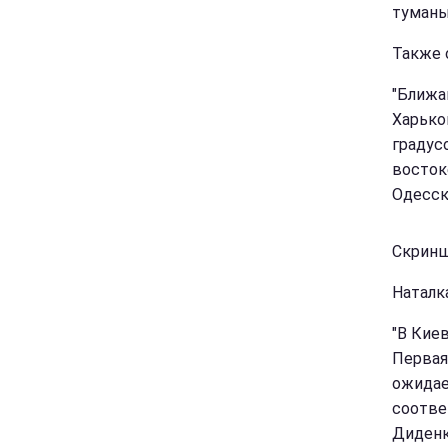
туманы
Также 
"Ближа
Харьков
градус
восток
Одесско
Скриншо
Наталка
"В Киев
Первая
ожидае
соотве
Диденк