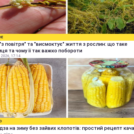
НЕ
"з повітря" та "висмоктує" життя з рослин: що таке
ця та чому її так важко побороти
 2026, 17:14
О
дза на зиму без зайвих клопотів: простий рецепт качан