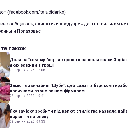
т (facebook.com/tala.didenko)
нее сообщалось,
синоптики предупреждают о сильном вет
раины и Приазовье.
йте також
Доля на їхньому боці: астрологи назвали знаки Зодіаку
яких завжди є гроші
09 серпня 2026, 12:06
Замість звичайної "Шуби": цей салат з буряком і краб
паличками стане вашим фірмовим
09 серпня 2026, 10:41
Яку зачіску зробити під кепку: стилістка назвала найз
варіанти на спеку
09 серпня 2026, 09:33