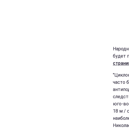
Народн
будет п
страни
"Циклон
часто 
антипо
следст
юго-во
18 м / 
наибол
Никола