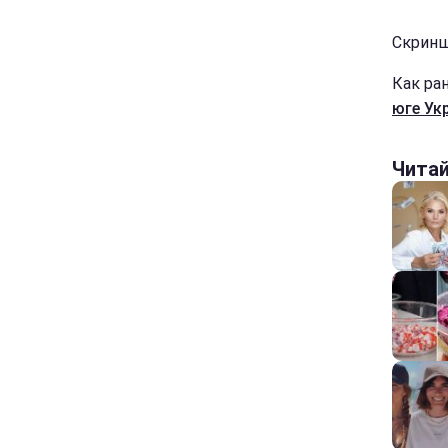
Скриншо
Как ра
юге Ук
Чита