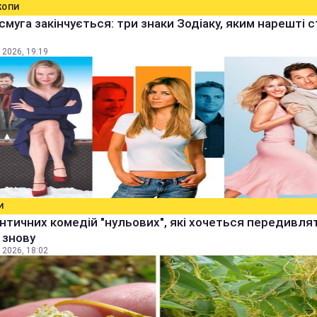
КОПИ
смуга закінчується: три знаки Зодіаку, яким нарешті 
 2026, 19:19
И
нтичних комедій "нульових", які хочеться передивля
і знову
 2026, 18:02