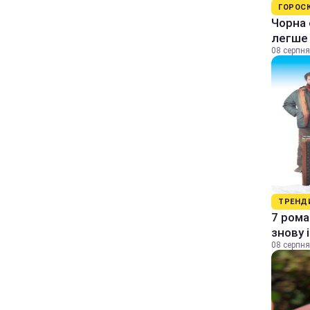
ГОРОС
Чорна 
легше
08 серпня
ТРЕНД
7 рома
знову 
08 серпня