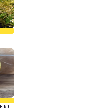
ів зі