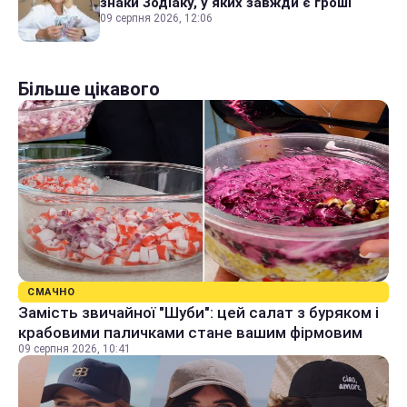
знаки Зодіаку, у яких завжди є гроші
09 серпня 2026, 12:06
Більше цікавого
СМАЧНО
Замість звичайної "Шуби": цей салат з буряком і
крабовими паличками стане вашим фірмовим
09 серпня 2026, 10:41