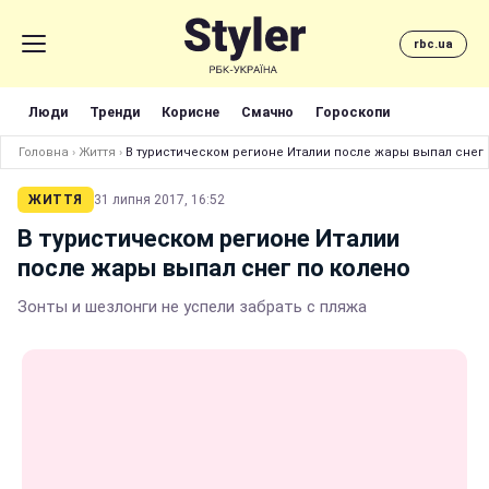
rbc.ua
Люди
Тренди
Корисне
Смачно
Гороскопи
Головна
›
Життя
›
В туристическом регионе Италии после жары выпал снег 
ЖИТТЯ
31 липня 2017, 16:52
В туристическом регионе Италии
после жары выпал снег по колено
Зонты и шезлонги не успели забрать с пляжа