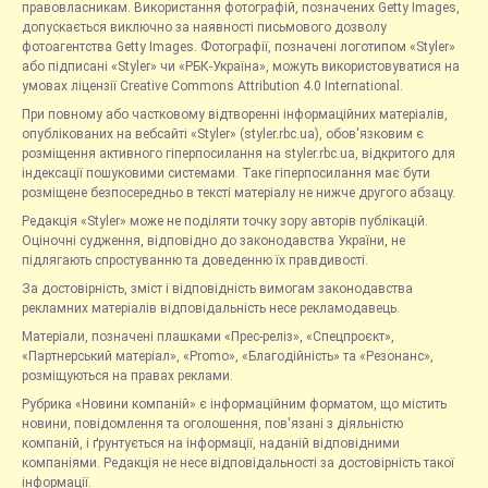
правовласникам. Використання фотографій, позначених Getty Images,
допускається виключно за наявності письмового дозволу
фотоагентства Getty Images. Фотографії, позначені логотипом «Styler»
або підписані «Styler» чи «РБК-Україна», можуть використовуватися на
умовах ліцензії Creative Commons Attribution 4.0 International.
При повному або частковому відтворенні інформаційних матеріалів,
опублікованих на вебсайті «Styler» (styler.rbc.ua), обов'язковим є
розміщення активного гіперпосилання на styler.rbc.ua, відкритого для
індексації пошуковими системами. Таке гіперпосилання має бути
розміщене безпосередньо в тексті матеріалу не нижче другого абзацу.
Редакція «Styler» може не поділяти точку зору авторів публікацій.
Оціночні судження, відповідно до законодавства України, не
підлягають спростуванню та доведенню їх правдивості.
За достовірність, зміст і відповідність вимогам законодавства
рекламних матеріалів відповідальність несе рекламодавець.
Матеріали, позначені плашками «Прес-реліз», «Спецпроєкт»,
«Партнерський матеріал», «Promo», «Благодійність» та «Резонанс»,
розміщуються на правах реклами.
Рубрика «Новини компаній» є інформаційним форматом, що містить
новини, повідомлення та оголошення, пов'язані з діяльністю
компаній, і ґрунтується на інформації, наданій відповідними
компаніями. Редакція не несе відповідальності за достовірність такої
інформації.