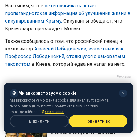
Напомним, что в
сети появилась новая
пропагандистская информация об улучшении жизни в
оккупированном Крыму.
Оккупанты обещают, что
Крым скоро превзойдет Монако.
Также сообщалось о том, что российский певец и
композитор
Алексей Лебединский, известный как
Профессор Лебединский, столкнулся с хамоватым
таксистом
в Киеве, который едва не напал на него.
🍪
Ми використовуємо cookie
✕
Ми використовуємо файли cookie для аналізу трафіку та
персоналізації контенту. Прочитайте нашу Політику
конфіденційності.
Детальніше
Відхилити
Прийняти всі