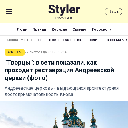
rbc.ua
Люди
Тренди
Корисне
Смачно
Гороскопи
Головна
›
Життя
›
"Творцы": в сети показали, как проходит реставрация Ан
ЖИТТЯ
27 листопада 2017 · 15:16
"Творцы": в сети показали, как
проходит реставрация Андреевской
церкви (фото)
Андреевская церковь - выдающаяся архитектурная
достопримечательность Киева