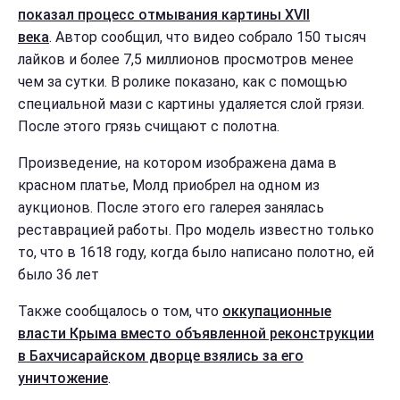
показал процесс отмывания картины XVII
века
. Автор сообщил, что видео собрало 150 тысяч
лайков и более 7,5 миллионов просмотров менее
чем за сутки. В ролике показано, как с помощью
специальной мази с картины удаляется слой грязи.
После этого грязь счищают с полотна.
Произведение, на котором изображена дама в
красном платье, Молд приобрел на одном из
аукционов. После этого его галерея занялась
реставрацией работы. Про модель известно только
то, что в 1618 году, когда было написано полотно, ей
было 36 лет
Также сообщалось о том, что
оккупационные
власти Крыма вместо объявленной реконструкции
в Бахчисарайском дворце взялись за его
уничтожение
.