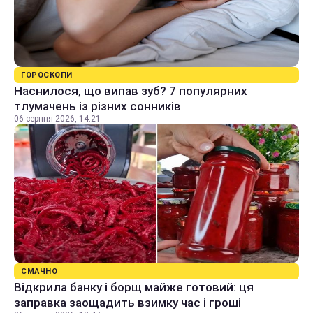
ГОРОСКОПИ
Наснилося, що випав зуб? 7 популярних
тлумачень із різних сонників
06 серпня 2026, 14:21
СМАЧНО
Відкрила банку і борщ майже готовий: ця
заправка заощадить взимку час і гроші