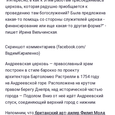
"Интересно, а как к этим работам присоединилась
церковь, которая радушно приобщается к
проведению там богослужений? Была предложена
какая-то помощь со стороны служителей церкви -
финансирование или еще какая-то другая форма?" -
пишет Ирина Вильчинская.
Скриншот комментариев (facebook.com/
ВадимКириленко)
Андреевская церковь — православный храм
построен в стиле барокко по проекту
архитектора Бартоломео Растрелли в 1754 году
на Андреевской горе. Расположена на крутом
правом берегу Днепра, над исторической частью
города — Подолом. Вниз от неё идёт Андреевский
спуск, соединяющий верхний город с нижним.
Напомним, что
британский арт-дилер Филип Молд