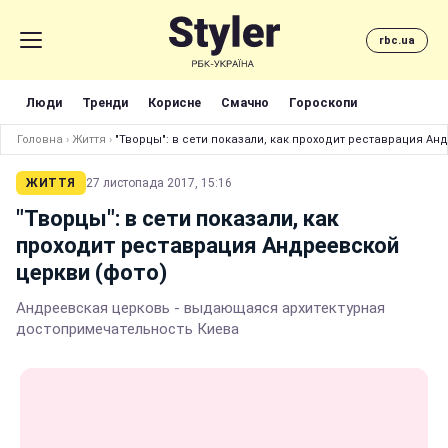
rbc.ua
Люди
Тренди
Корисне
Смачно
Гороскопи
Головна
›
Життя
›
"Творцы": в сети показали, как проходит реставрация Ан
ЖИТТЯ
27 листопада 2017, 15:16
"Творцы": в сети показали, как
проходит реставрация Андреевской
церкви (фото)
Андреевская церковь - выдающаяся архитектурная
достопримечательность Киева