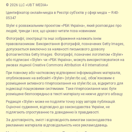
© 2026 LLC «UBT MEDIA»
Ідентифікатор онлайн-медіа в Реєстрі суб’єктів у сфері медіа — R40-
05347
Styler є розважальним проєктом «РБК-Україна», який розповідає про
людей, тренди і все, що цікаво читати поза новинами.
Фотографії, ілюстрації та інші зображення належать їхнім
правовласникам. Використання фотографій, позначених Getty Images,
допускається виключно за наявності письмового дозволу
фотоагентства Getty Images. Фотографії, позначені логотипом «Styler»
або підписані «Styler» чи «РБК-Україна», можуть використовуватися на
умовах ліцензії Creative Commons Attribution 4.0 International.
При повному або частковому відтворенні інформаційних матеріалів,
опублікованих на вебсайті «Styler» (styler.rbc.ua), обов'язковим є
розміщення активного гіперпосилання на styler.rbc.ua, відкритого для
індексації пошуковими системами. Таке гіперпосилання має бути
розміщене безпосередньо в тексті матеріалу не нижче другого абзацу.
Редакція «Styler» може не поділяти точку зору авторів публікацій.
Оціночні судження, відповідно до законодавства України, не
підлягають спростуванню та доведенню їх правдивості.
За достовірність, зміст і відповідність вимогам законодавства
рекламних матеріалів відповідальність несе рекламодавець.