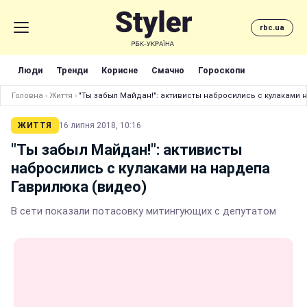
rbc.ua
Люди
Тренди
Корисне
Смачно
Гороскопи
Головна
›
Життя
›
"Ты забыл Майдан!": активисты набросились с кулаками 
ЖИТТЯ
16 липня 2018, 10:16
"Ты забыл Майдан!": активисты
набросились с кулаками на нардепа
Гаврилюка (видео)
В сети показали потасовку митингующих с депутатом