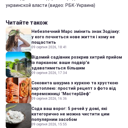
украинской власти (видео: РБК-Украина)
Читайте також
Небезпечний Марс змінить знак Зодіаку:
у кого почнеться нове життя і кому не
пощастить
09 серпня 2026, 18:41
Відомий садівник розкрив хитрий прийом
із парканом: ваше подвір'я
здаватиметься більшим
09 серпня 2026, 17:34
Соковита шаурма з куркою та хрусткою
картоплею: простий рецепт з фото від
переможниці "МастерШеф"
09 серпня 2026, 16:36
Сода ваш ворог: 5 речей у домі, які
категорично не можна чистити цим
популярним засобом
09 серпня 2026, 15:55