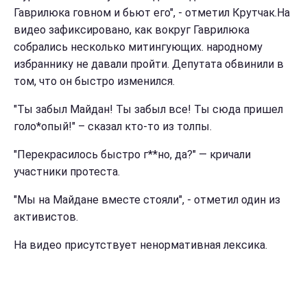
Гаврилюка говном и бьют его", - отметил Крутчак.На
видео зафиксировано, как вокруг Гаврилюка
собрались несколько митингующих. народному
избраннику не давали пройти. Депутата обвинили в
том, что он быстро изменился.
"Ты забыл Майдан! Ты забыл все! Ты сюда пришел
голо*опый!" – сказал кто-то из толпы.
"Перекрасилось быстро г**но, да?" ― кричали
участники протеста.
"Мы на Майдане вместе стояли", - отметил один из
активистов.
На видео присутствует ненормативная лексика.