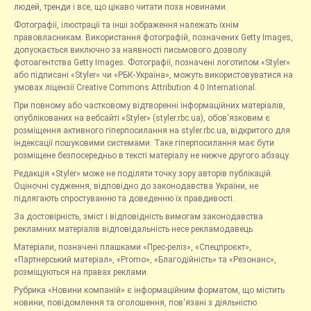
людей, тренди і все, що цікаво читати поза новинами.
Фотографії, ілюстрації та інші зображення належать їхнім
правовласникам. Використання фотографій, позначених Getty Images,
допускається виключно за наявності письмового дозволу
фотоагентства Getty Images. Фотографії, позначені логотипом «Styler»
або підписані «Styler» чи «РБК-Україна», можуть використовуватися на
умовах ліцензії Creative Commons Attribution 4.0 International.
При повному або частковому відтворенні інформаційних матеріалів,
опублікованих на вебсайті «Styler» (styler.rbc.ua), обов'язковим є
розміщення активного гіперпосилання на styler.rbc.ua, відкритого для
індексації пошуковими системами. Таке гіперпосилання має бути
розміщене безпосередньо в тексті матеріалу не нижче другого абзацу.
Редакція «Styler» може не поділяти точку зору авторів публікацій.
Оціночні судження, відповідно до законодавства України, не
підлягають спростуванню та доведенню їх правдивості.
За достовірність, зміст і відповідність вимогам законодавства
рекламних матеріалів відповідальність несе рекламодавець.
Матеріали, позначені плашками «Прес-реліз», «Спецпроєкт»,
«Партнерський матеріал», «Promo», «Благодійність» та «Резонанс»,
розміщуються на правах реклами.
Рубрика «Новини компаній» є інформаційним форматом, що містить
новини, повідомлення та оголошення, пов'язані з діяльністю