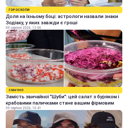
ГОРОСКОПИ
Доля на їхньому боці: астрологи назвали знаки
Зодіаку, у яких завжди є гроші
09 серпня 2026, 12:06
СМАЧНО
Замість звичайної "Шуби": цей салат з буряком і
крабовими паличками стане вашим фірмовим
09 серпня 2026, 10:41