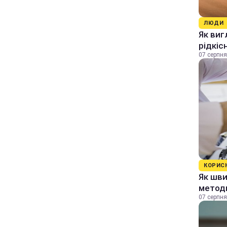
ЛЮДИ
Як виг
рідкіс
07 серпня
КОРИС
Як шви
методи
07 серпня