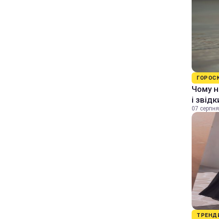
ГОРОС
Чому н
і звід
07 серпня
ТРЕНД