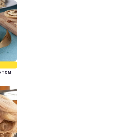
єнтом