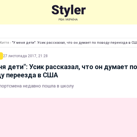
Життя
›
"У меня дети": Усик рассказал, что он думает по поводу переезда в С
27 листопада 2017, 21:28
ня дети": Усик рассказал, что он думает п
у переезда в США
портсмена недавно пошла в школу