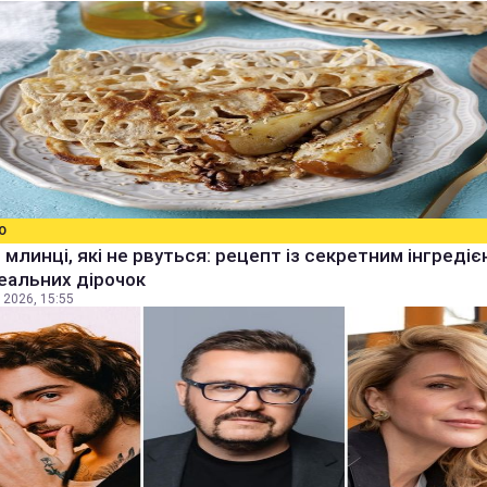
О
 млинці, які не рвуться: рецепт із секретним інгреді
еальних дірочок
 2026, 15:55