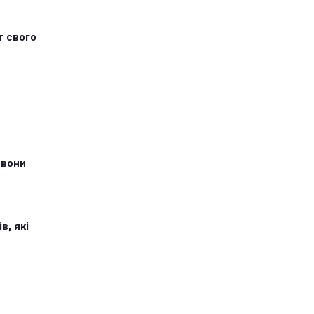
т свого
 вони
в, які