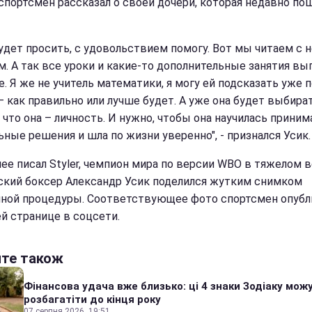
спортсмен рассказал о своей дочери, которая недавно по
будет просить, с удовольствием помогу. Вот мы читаем с н
м. А так все уроки и какие-то дополнительные занятия вы
. Я же не учитель математики, я могу ей подсказать уже п
– как правильно или лучше будет. А уже она будет выбират
 что она – личность. И нужно, чтобы она научилась приним
ьные решения и шла по жизни уверенно", - признался Усик.
нее писал Styler, чемпион мира по версии WBO в тяжелом 
ский боксер Александр Усик поделился жутким снимком
ной процедуры. Соответствующее фото спортсмен опубл
ей странице в соцсети.
йте також
Фінансова удача вже близько: ці 4 знаки Зодіаку мож
розбагатіти до кінця року
07 серпня 2026, 19:51