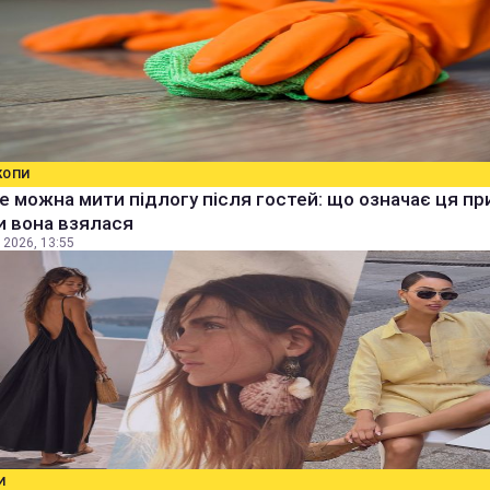
КОПИ
е можна мити підлогу після гостей: що означає ця п
ки вона взялася
 2026, 13:55
И