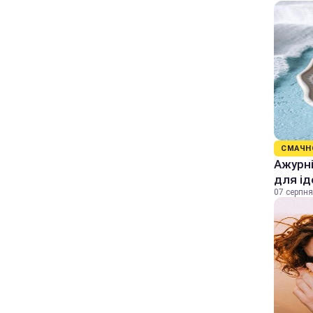
СМАЧН
Ажурні
для ід
07 серпня