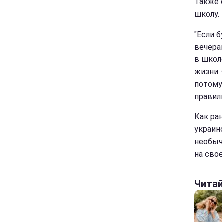
Также 
школу.
"Если 
вечера
в школе
жизни 
потому
правил
Как ра
украин
необыч
на сво
Чита