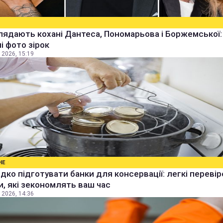
лядають кохані Дантеса, Пономарьова і Боржемської:
ні фото зірок
 2026, 15:19
НЕ
дко підготувати банки для консервації: легкі перевір
, які зекономлять ваш час
 2026, 14:36