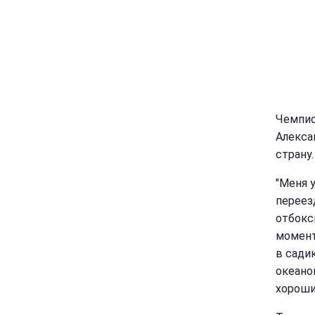
Чемпио
Алекса
страну
"Меня 
переез
отбокс
момент
в садик
океано
хороши