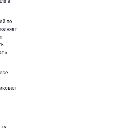
шла в
ей по
полняет
о
ь,
ать
весе
иковал
уть