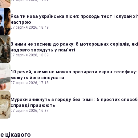
Яка ти нова українська пісня: проходь тест і слухай хі
настрою
07 серпня 2026, 18:49
З ними не заснеш до ранку: 8 моторошних серіалів, які
надовго засядуть у пам'яті
07 серпня 2026, 18:09
10 речей, якими не можна протирати екран телефону:
можуть його зіпсувати
07 серпня 2026, 17:18
Мурахи зникнуть з городу без "хімії": 5 простих способі
справді працюють
07 серпня 2026, 16:37
е цікавого