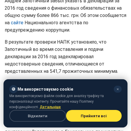
Андрей Запотичный забыл указать в декларации за
2016 год сведения о финансовых обязательствах на
общую сумму более 866 тыс. грн. Об этом сообщается
на
сайте
Национального агентства по
предупреждению коррупции.
В результате проверки НАПК установило, что
Запотичный во время составления и подачи
декларации за 2016 год задекларировал
недостоверные сведения, отличающиеся от
представленных на 541,7 прожиточных минимума.
Мукачевскому прокурору "светит" штраф от двух с
🍪
Ми використовуємо cookie
✕
половиной до трех тысяч необлагаемых минимумов
Ми використовуємо файли cookie для аналізу трафіку та
доходов граждан, общественные работы на срок от
персоналізації контенту. Прочитайте нашу Політику
150 до 240 часов или лишение свободы сроком до
конфіденційності.
Детальніше
двух лет.
Відхилити
Прийняти всі
Отмечается, что НАПК передали материалы проверки