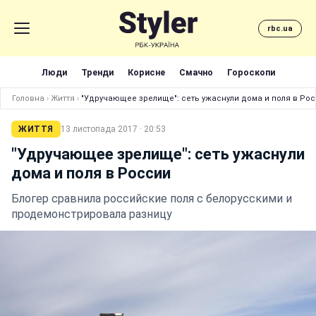
rbc.ua
Люди
Тренди
Корисне
Смачно
Гороскопи
Головна
›
Життя
›
"Удручающее зрелище": сеть ужаснули дома и поля в Ро
ЖИТТЯ
13 листопада 2017 · 20:53
"Удручающее зрелище": сеть ужаснули
дома и поля в России
Блогер сравнила российские поля с белорусскими и
продемонстрировала разницу