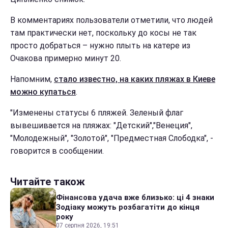
В комментариях пользователи отметили, что людей
там практически нет, поскольку до косы не так
просто добраться – нужно плыть на катере из
Очакова примерно минут 20.
Напомним,
стало известно, на каких пляжах в Киеве
можно купаться
.
"Изменены статусы 6 пляжей. Зеленый флаг
вывешивается на пляжах: "Детский","Венеция",
"Молодежный", "Золотой", "Предместная Слободка", -
говорится в сообщении.
Читайте також
Фінансова удача вже близько: ці 4 знаки
Зодіаку можуть розбагатіти до кінця
року
07 серпня 2026, 19:51