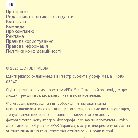
FB
Про проєкт
Редакційна політика і стандарти
Контакти
Команда
Про компанію
Реклама
Правила користування
Правова інформація
Політика конфіденційності
© 2026 LLC «UBT MEDIA»
Ідентифікатор онлайн-медіа в Реєстрі суб’єктів у сфері медіа — R40-
05347
Styler є розважальним проєктом «РБК-Україна», який розповідає про
людей, тренди і все, що цікаво читати поза новинами.
Фотографії, ілюстрації та інші зображення належать їхнім
правовласникам. Використання фотографій, позначених Getty Images,
допускається виключно за наявності письмового дозволу
фотоагентства Getty Images. Фотографії, позначені логотипом «Styler»
або підписані «Styler» чи «РБК-Україна», можуть використовуватися на
умовах ліцензії Creative Commons Attribution 4.0 International.