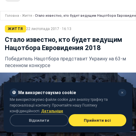
Головна
›
Життя
›
Стало известно, кто будет ведущим Нацотбора Евровиден
ЖИТТЯ
22 листопада 2017 · 16:13
Стало известно, кто будет ведущим
Нацотбора Евровидения 2018
Победитель Нацотбора представит Украину на 63-м
песенном конкурсе
🍪
Ми використовуємо cookie
✕
Ми використовуємо файли cookie для аналізу трафіку та
персоналізації контенту. Прочитайте нашу Політику
конфіденційності.
Детальніше
Відхилити
Прийняти всі