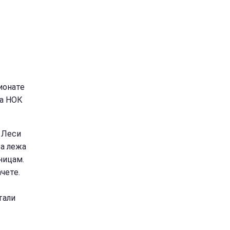
ионате
ба НОК
 Леси
ба лежа
ницам.
чете.
тали