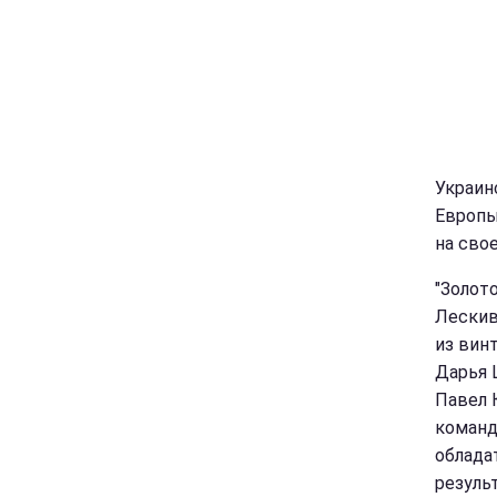
Украин
Европы
на сво
"Золот
Лескив
из вин
Дарья 
Павел 
команд
облада
результ