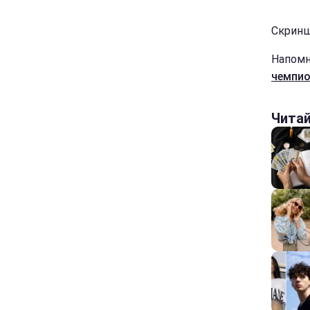
Скринш
Напомн
чемпио
Чита