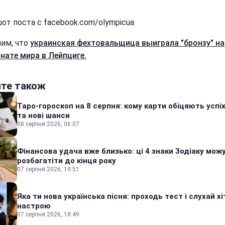
от поста с facebook.com/olympicua
им, что
украинская фехтовальщица выиграла "бронзу" на
нате мира в Лейпциге.
йте також
Таро-гороскоп на 8 серпня: кому карти обіцяють успіх
та нові шанси
08 серпня 2026, 06:07
Фінансова удача вже близько: ці 4 знаки Зодіаку мож
розбагатіти до кінця року
07 серпня 2026, 19:51
Яка ти нова українська пісня: проходь тест і слухай хі
настрою
07 серпня 2026, 18:49