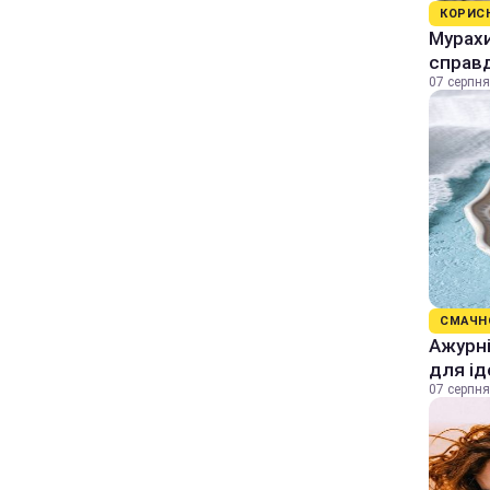
КОРИС
Мурахи
справ
07 серпня
СМАЧН
Ажурні
для ід
07 серпня