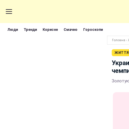
Люди
Тренди
Корисне
Смачно
Гороскопи
Головна
›
ЖИТТЯ
Украи
чемп
Золотую