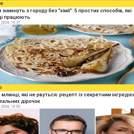
НЕ
 зникнуть з городу без "хімії": 5 простих способів, які
ді працюють
 2026, 16:37
О
 млинці, які не рвуться: рецепт із секретним інгреді
еальних дірочок
 2026, 15:55