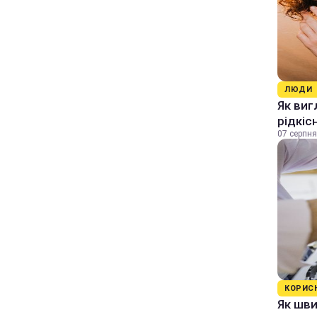
ЛЮДИ
Як виг
рідкіс
07 серпня
КОРИС
Як шви