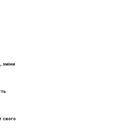
, зміни
уть
т свого