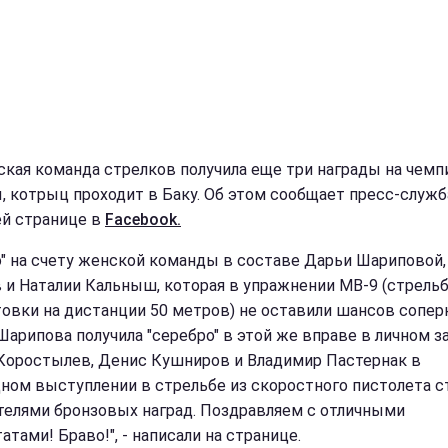
ская команда стрелков получила еще три награды на чемп
, котрыц проходит в Баку. Об этом сообщает пресс-служ
ей странице в
Facebook.
о" на счету женской команды в составе Дарьи Шариповой,
 и Наталии Кальныш, которая в упражнении МВ-9 (стрель
товки на дистанции 50 метров) не оставили шансов сопер
Шарипова получила "серебро" в этой же вправе в личном за
Коростылев, Денис Кушниров и Владимир Пастернак в
ном выступлении в стрельбе из скоростного пистолета с
телями бронзовых наград. Поздравляем с отличными
атами! Браво!", - написали на странице.