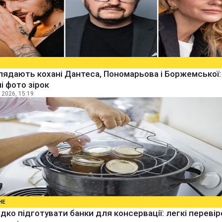
лядають кохані Дантеса, Пономарьова і Боржемської:
ні фото зірок
 2026, 15:19
НЕ
дко підготувати банки для консервації: легкі перевір