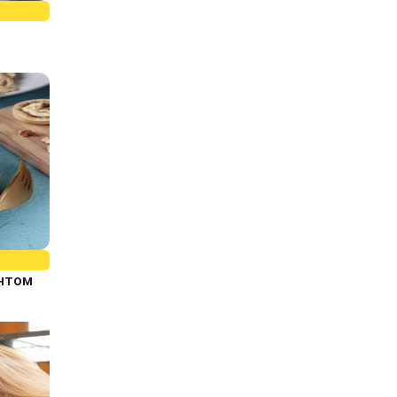
єнтом