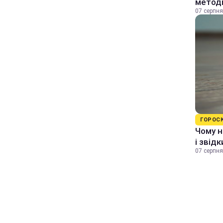
методи
07 серпня
ГОРОС
Чому н
і звід
07 серпня