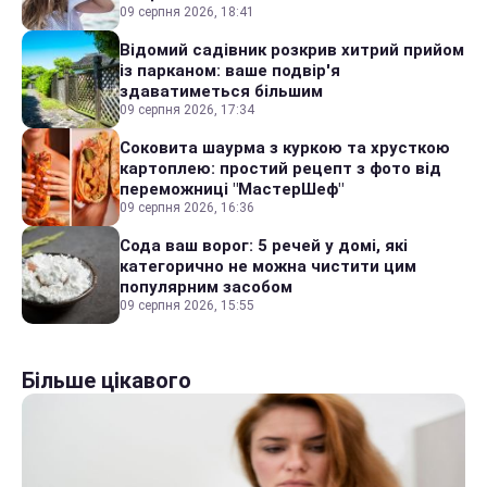
09 серпня 2026, 18:41
Відомий садівник розкрив хитрий прийом
із парканом: ваше подвір'я
здаватиметься більшим
09 серпня 2026, 17:34
Соковита шаурма з куркою та хрусткою
картоплею: простий рецепт з фото від
переможниці "МастерШеф"
09 серпня 2026, 16:36
Сода ваш ворог: 5 речей у домі, які
категорично не можна чистити цим
популярним засобом
09 серпня 2026, 15:55
Більше цікавого