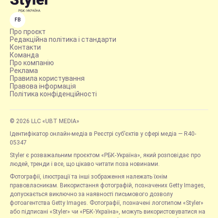
FB
Про проєкт
Редакційна політика і стандарти
Контакти
Команда
Про компанію
Реклама
Правила користування
Правова інформація
Політика конфіденційності
© 2026 LLC «UBT MEDIA»
Ідентифікатор онлайн-медіа в Реєстрі суб’єктів у сфері медіа — R40-
05347
Styler є розважальним проєктом «РБК-Україна», який розповідає про
людей, тренди і все, що цікаво читати поза новинами.
Фотографії, ілюстрації та інші зображення належать їхнім
правовласникам. Використання фотографій, позначених Getty Images,
допускається виключно за наявності письмового дозволу
фотоагентства Getty Images. Фотографії, позначені логотипом «Styler»
або підписані «Styler» чи «РБК-Україна», можуть використовуватися на