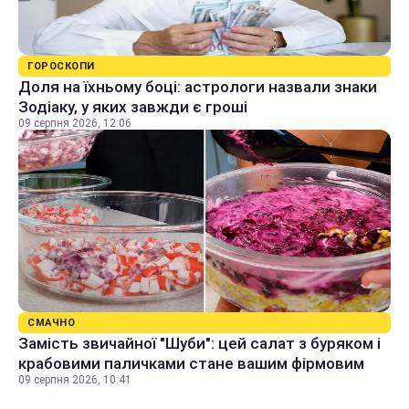
ГОРОСКОПИ
Доля на їхньому боці: астрологи назвали знаки
Зодіаку, у яких завжди є гроші
09 серпня 2026, 12:06
СМАЧНО
Замість звичайної "Шуби": цей салат з буряком і
крабовими паличками стане вашим фірмовим
09 серпня 2026, 10:41