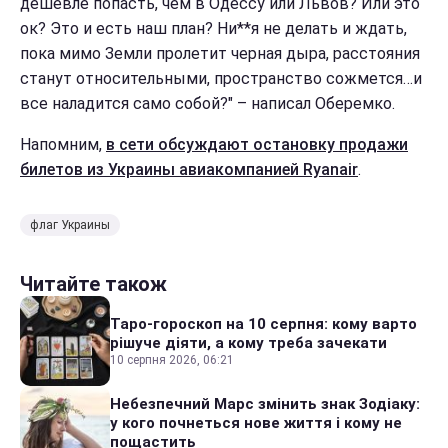
дешевле попасть, чем в Одессу или Львов? Или это
ок? Это и есть наш план? Ни**я не делать и ждать,
пока мимо Земли пролетит черная дыра, расстояния
станут относительными, пространство сожмется…и
все наладится само собой?" – написал Оберемко.
Напомним,
в сети обсуждают остановку продажи
билетов из Украины авиакомпанией Ryanair
.
флаг Украины
Читайте також
Таро-гороскоп на 10 серпня: кому варто
рішуче діяти, а кому треба зачекати
10 серпня 2026, 06:21
Небезпечний Марс змінить знак Зодіаку:
у кого почнеться нове життя і кому не
пощастить