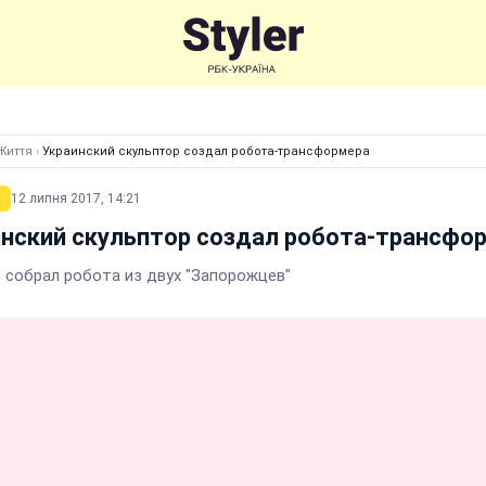
Життя
›
Украинский скульптор создал робота-трансформера
12 липня 2017, 14:21
нский скульптор создал робота-трансфо
 собрал робота из двух "Запорожцев"