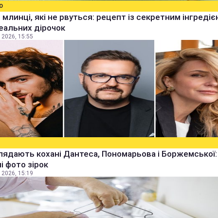
О
 млинці, які не рвуться: рецепт із секретним інгреді
еальних дірочок
 2026, 15:55
лядають кохані Дантеса, Пономарьова і Боржемської:
ні фото зірок
 2026, 15:19