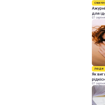
СМАЧН
Ажурні
для ід
07 серпня
ЛЮДИ
Як виг
рідкіс
07 серпня