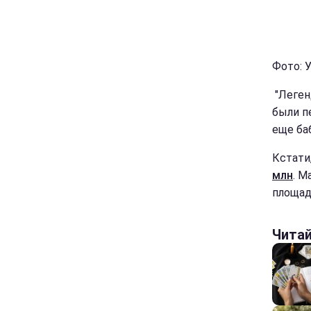
Фото: 
"Леген
были п
еще баб
Кстати
млн
. М
площад
Чита