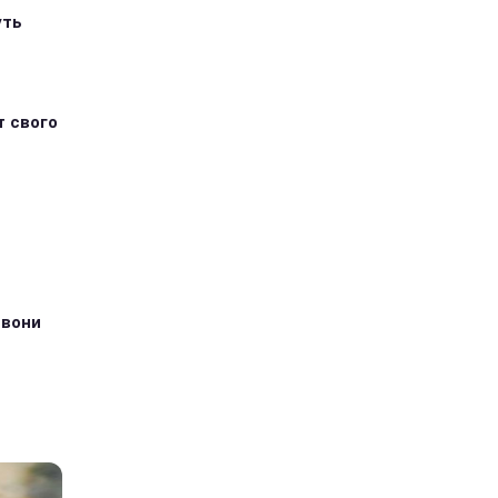
уть
т свого
 вони