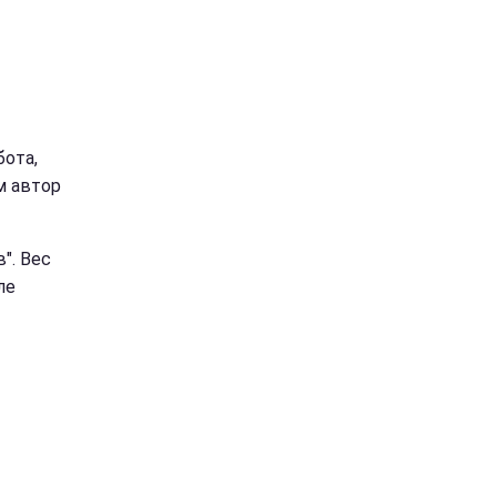
ота,
м автор
". Вес
ле