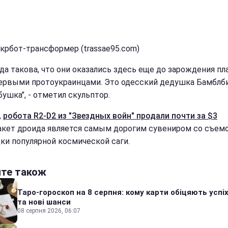
Укрбот-трансформер (trassae95.com)
да такова, что они оказались здесь еще до зарождения пл
ервыми протоукраинцами. Это одесский дедушка Бамблби
ушка", - отметил скульптор.
,
робота R2-D2 из "Звездных войн" продали почти за $3
акет дроида является самым дорогим сувениром со съем
ки популярной космической саги.
йте також
Таро-гороскоп на 8 серпня: кому карти обіцяють успіх
та нові шанси
08 серпня 2026, 06:07