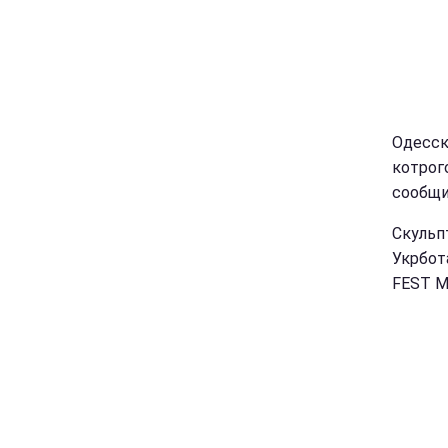
Одесск
котрог
сообщи
Скульп
Укрбот
FEST M