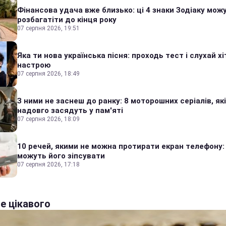
Фінансова удача вже близько: ці 4 знаки Зодіаку мож
розбагатіти до кінця року
07 серпня 2026, 19:51
Яка ти нова українська пісня: проходь тест і слухай хі
настрою
07 серпня 2026, 18:49
З ними не заснеш до ранку: 8 моторошних серіалів, які
надовго засядуть у пам'яті
07 серпня 2026, 18:09
10 речей, якими не можна протирати екран телефону:
можуть його зіпсувати
07 серпня 2026, 17:18
е цікавого