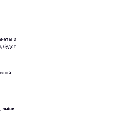
анеты и
, будет
очной
, зміни