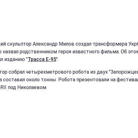
ий скульптор Александр Милов создал трансформера Укрб
о назвал родственником героя известного фильма. Об это
л изданию "
Трасса Е-95
".
тор собрал четырехметрового робота из двух "Запорожцев
а составил около тонны. Робота презентовали на фестива
RII под Николаевом.