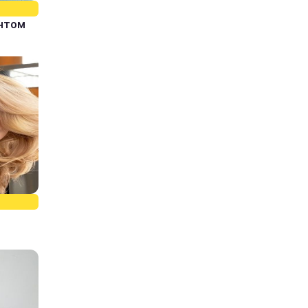
єнтом