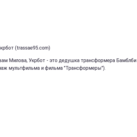
крбот (trassae95.com)
вам Милова, Укрбот - это дедушка трансформера Бамблби
наж мультфильма и фильма "Трансформеры").