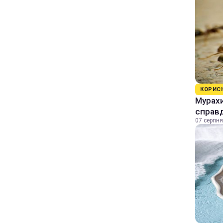
КОРИС
Мурахи
справ
07 серпня