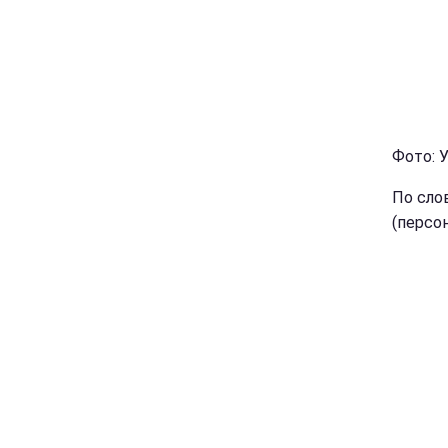
Фото: У
По сло
(персо