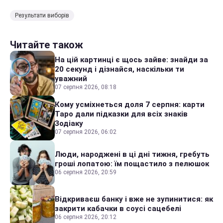
Результати виборів
Читайте також
На цій картинці є щось зайве: знайди за
20 секунд і дізнайся, наскільки ти
уважний
07 серпня 2026, 08:18
Кому усміхнеться доля 7 серпня: карти
Таро дали підказки для всіх знаків
Зодіаку
07 серпня 2026, 06:02
Люди, народжені в ці дні тижня, гребуть
гроші лопатою: їм пощастило з пелюшок
06 серпня 2026, 20:59
Відкриваєш банку і вже не зупинитися: як
закрити кабачки в соусі сацебелі
06 серпня 2026, 20:12