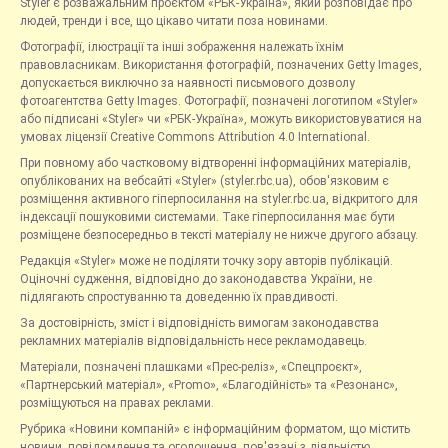
Styler є розважальним проєктом «РБК-Україна», який розповідає про
людей, тренди і все, що цікаво читати поза новинами.
Фотографії, ілюстрації та інші зображення належать їхнім
правовласникам. Використання фотографій, позначених Getty Images,
допускається виключно за наявності письмового дозволу
фотоагентства Getty Images. Фотографії, позначені логотипом «Styler»
або підписані «Styler» чи «РБК-Україна», можуть використовуватися на
умовах ліцензії Creative Commons Attribution 4.0 International.
При повному або частковому відтворенні інформаційних матеріалів,
опублікованих на вебсайті «Styler» (styler.rbc.ua), обов'язковим є
розміщення активного гіперпосилання на styler.rbc.ua, відкритого для
індексації пошуковими системами. Таке гіперпосилання має бути
розміщене безпосередньо в тексті матеріалу не нижче другого абзацу.
Редакція «Styler» може не поділяти точку зору авторів публікацій.
Оціночні судження, відповідно до законодавства України, не
підлягають спростуванню та доведенню їх правдивості.
За достовірність, зміст і відповідність вимогам законодавства
рекламних матеріалів відповідальність несе рекламодавець.
Матеріали, позначені плашками «Прес-реліз», «Спецпроєкт»,
«Партнерський матеріал», «Promo», «Благодійність» та «Резонанс»,
розміщуються на правах реклами.
Рубрика «Новини компаній» є інформаційним форматом, що містить
новини, повідомлення та оголошення, пов'язані з діяльністю