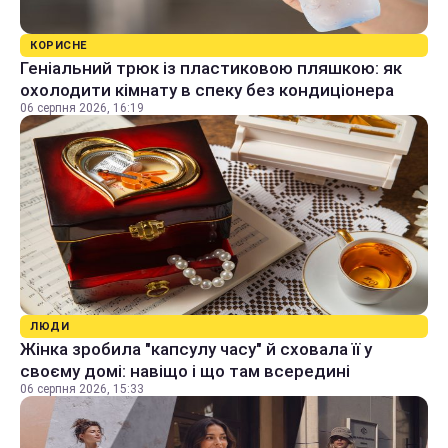
КОРИСНЕ
Геніальний трюк із пластиковою пляшкою: як
охолодити кімнату в спеку без кондиціонера
06 серпня 2026, 16:19
ЛЮДИ
Жінка зробила "капсулу часу" й сховала її у
своєму домі: навіщо і що там всередині
06 серпня 2026, 15:33