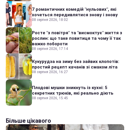
7 романтичних комедій "нульових", які
хочеться передивлятися знову і знову
08 серпня 2026, 18:02
Росте "з повітря" та "висмоктує" життя з
рослин: що таке повитиця та чому її так
важко побороти
08 серпня 2026, 17:14
Кукурудза на зиму без зайвих клопотів:
простий рецепт качанів зі смаком літа
08 серпня 2026, 16:27
Плодові мушки зникнуть із кухні: 5
секретних трюків, які реально діють
08 серпня 2026, 15:45
Більше цікавого