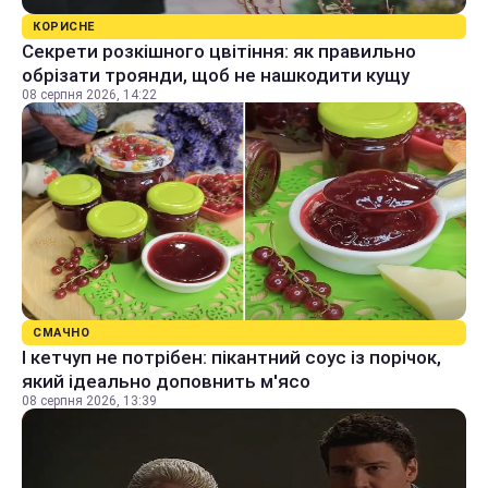
КОРИСНЕ
Секрети розкішного цвітіння: як правильно
обрізати троянди, щоб не нашкодити кущу
08 серпня 2026, 14:22
СМАЧНО
І кетчуп не потрібен: пікантний соус із порічок,
який ідеально доповнить м'ясо
08 серпня 2026, 13:39