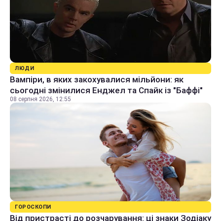
ЛЮДИ
Вампіри, в яких закохувалися мільйони: як
сьогодні змінилися Енджел та Спайк із "Баффі"
08 серпня 2026, 12:55
ГОРОСКОПИ
Від пристрасті до розчарування: ці знаки Зодіаку