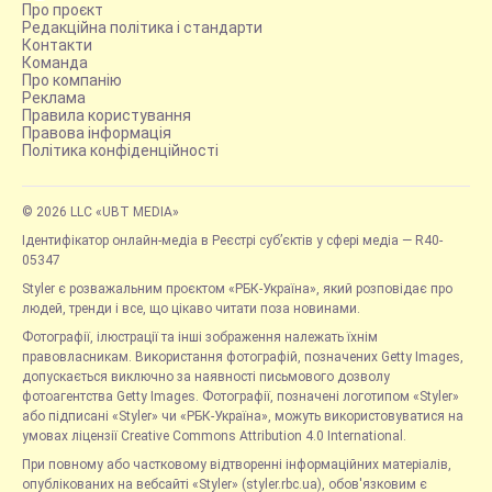
Про проєкт
Редакційна політика і стандарти
Контакти
Команда
Про компанію
Реклама
Правила користування
Правова інформація
Політика конфіденційності
© 2026 LLC «UBT MEDIA»
Ідентифікатор онлайн-медіа в Реєстрі суб’єктів у сфері медіа — R40-
05347
Styler є розважальним проєктом «РБК-Україна», який розповідає про
людей, тренди і все, що цікаво читати поза новинами.
Фотографії, ілюстрації та інші зображення належать їхнім
правовласникам. Використання фотографій, позначених Getty Images,
допускається виключно за наявності письмового дозволу
фотоагентства Getty Images. Фотографії, позначені логотипом «Styler»
або підписані «Styler» чи «РБК-Україна», можуть використовуватися на
умовах ліцензії Creative Commons Attribution 4.0 International.
При повному або частковому відтворенні інформаційних матеріалів,
опублікованих на вебсайті «Styler» (styler.rbc.ua), обов'язковим є