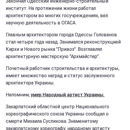
Закончил Одесский инженерно-строительный
институт. На протяжении жизни работал
архитектором во многих госучреждениях, вел
научную деятельность в ОГАСА.
Главным архитектором города Одессы Голованов
стал четыре года назад. Занимался реконструкцией
Кирхи и Нового рынка "Привоз". Возглавлял
архитектурную мастерскую "Архмайстер".
Почетный работник строительства и архитектуры,
имеет множество наград и статус заслуженного
архитектора Украины.
Напомним,
умер Народный артист Украины.
Закарпатский областной центр Национального
хореографического союза Украины сообщил о
смерти Михаила Сусликова. Знаменитому
закарпатскому хореографу, народному артисту