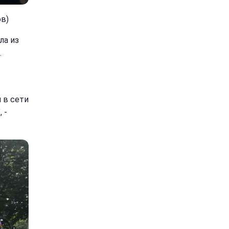
ов)
ла из
.
 в сети
 -