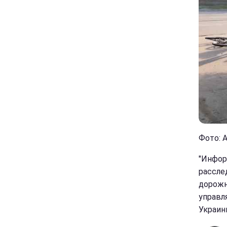
Фото: А
"Инфор
рассле
дорожн
управл
Украин