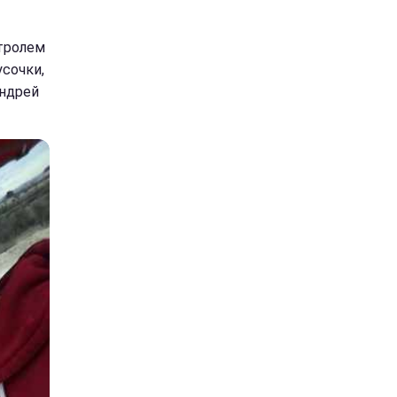
нтролем
усочки,
Андрей