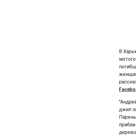
В Харь
мотого
погибш
женщин
рассказ
Facebo
"Андре
джип з
Парень
прибави
дерево