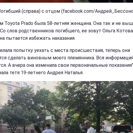
Погибший (справа) с отцом (facebook.com/Андрей_Бессон
ем Toyota Prado была 58-летняя женщина. Она так и не выш
 Со слов родственников погибшего, ее зовут Ольга Котова
а пытается избежать наказания.
делала попытку уехать с места происшествия, теперь они
ся сделать виновным моего племянника. Вся информация
ся. А вчера она изменила свои первоначальные показания",
зала тетя 19-летнего Андрея Наталья.