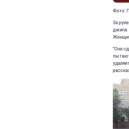
Фото: 
За рул
джипа.
Женщин
"Она с
пытают
удаляет
расска