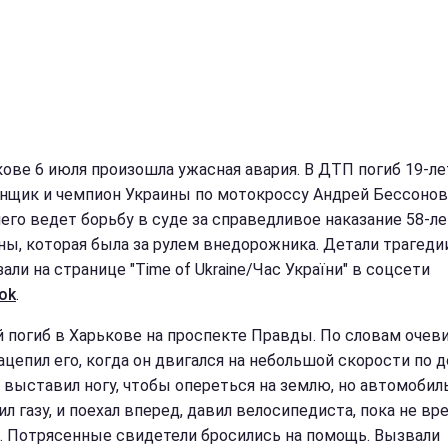
кове 6 июля произошла ужасная авария. В ДТП погиб 19-л
нщик и чемпион Украины по мотокроссу Андрей Бессонов
его ведет борьбу в суде за справедливое наказание 58-л
ы, которая была за рулем внедорожника. Детали трагеди
али на странице "Time of Ukraine/Час України" в соцсети
ok
.
й погиб в Харькове на проспекте Правды. По словам очев
ацепил его, когда он двигался на небольшой скорости по д
 выставил ногу, чтобы опереться на землю, но автомобил
л газу, и поехал вперед, давил велосипедиста, пока не вр
. Потрясенные свидетели бросились на помощь. Вызвали