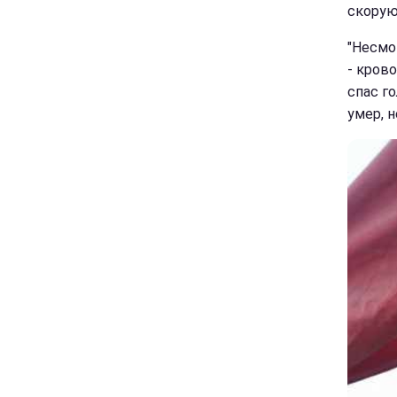
скорую"
"Несмо
- кров
спас го
умер, н