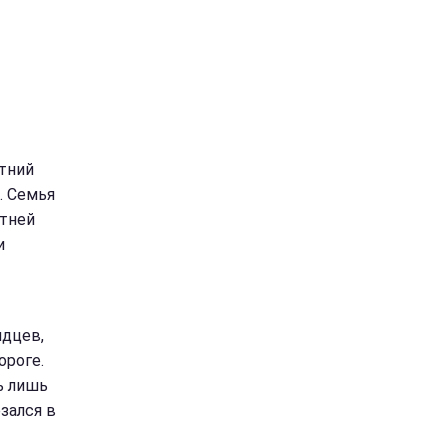
етний
. Семья
етней
и
идцев,
ороге.
ь лишь
езался в