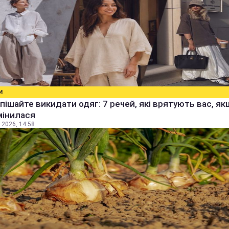
И
пішайте викидати одяг: 7 речей, які врятують вас, я
мінилася
 2026, 14:58