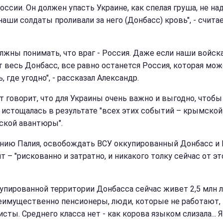
оссии. Он должен упасть Украине, как спелая груша, не над
наши солдаты проливали за него (Донбасс) кровь", - счита
лжны понимать, что враг - Россия. Даже если наши войск
т весь Донбасс, все равно останется Россия, которая мо
, где угодно", - рассказал Александр.
т говорит, что для Украины очень важно и выгодно, чтобы
 истощалась в результате "всех этих событий – крымской
ской авантюры".
нию Палия, освобождать ВСУ оккупированный Донбасс и
т – "рискованно и затратно, и никакого толку сейчас от эт
купированной территории Донбасса сейчас живет 2,5 млн 
еимущественно пенсионеры, люди, которые не работают, 
сты. Среднего класса нет - как корова языком слизала... 