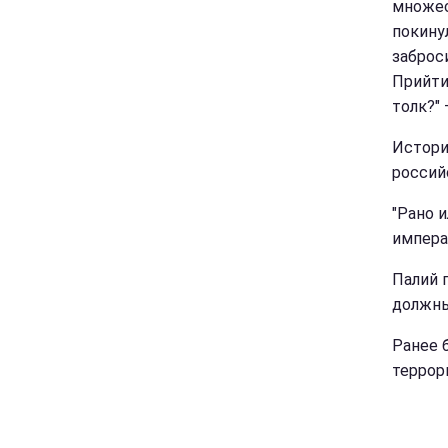
множес
покину
заброс
Прийти
толк?" 
Истори
россий
"Рано 
импера
Палий 
должны
Ранее 
террор