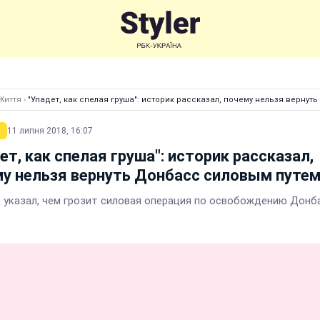
Життя
›
"Упадет, как спелая груша": историк рассказал, почему нельзя верну
11 липня 2018, 16:07
ет, как спелая груша": историк рассказал,
у нельзя вернуть Донбасс силовым путе
 указал, чем грозит силовая операция по освобождению Донб