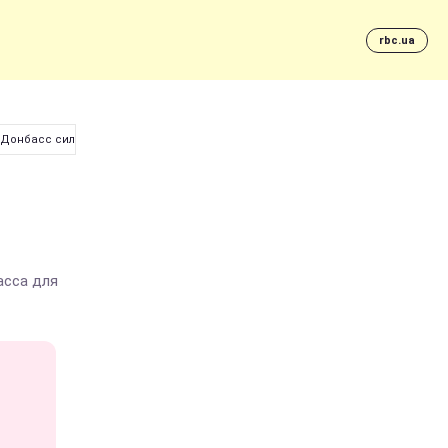
rbc.ua
ть Донбасс силовым путем
м
асса для