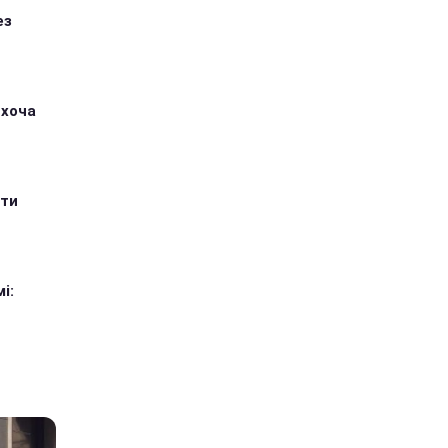
ез
 хоча
ити
і: