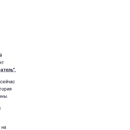
й
ит
атель".
 сейчас
тория
аны.
я
 на