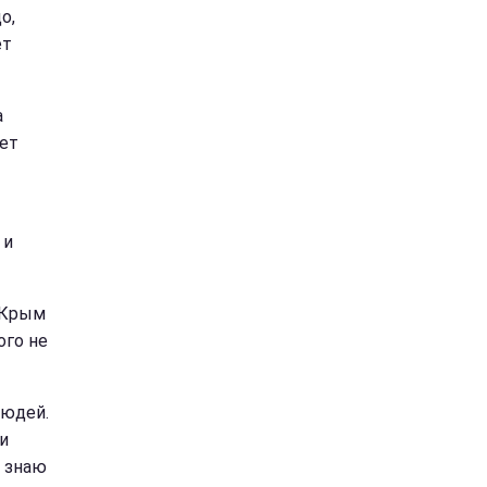
о,
ет
а
жет
 и
 Крым
ого не
людей.
и
Я знаю