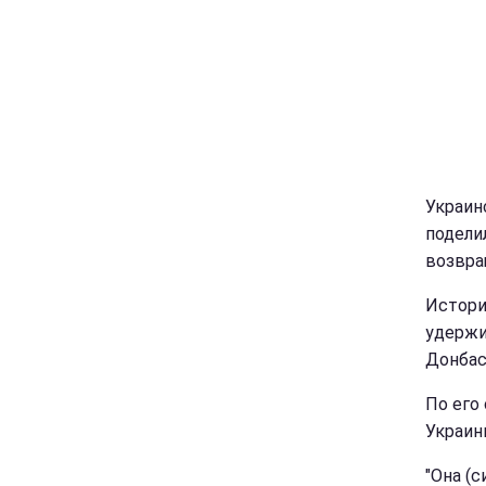
Украин
подели
возвра
Истори
удержи
Донбас
По его
Украин
"Она (с