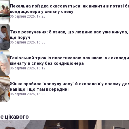
Пекельна поїздка скасовується: як вижити в потязі б
кондиціонера у сильну спеку
06 серпня 2026, 17:25
Тихе розлучення: 8 ознак, що людина вас уже кинула,
ще поруч
06 серпня 2026, 16:55
Геніальний трюк із пластиковою пляшкою: як охолод
кімнату в спеку без кондиціонера
06 серпня 2026, 16:19
Жінка зробила "капсулу часу" й сховала її у своєму дом
навіщо і що там всередині
06 серпня 2026, 15:33
е цікавого