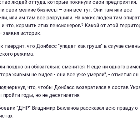
тво людей оттуда, которые покинули свои предприятия,
ли свои мелкие бизнесы – они все тут. Они там или все
или, или им там все разрушили. На каких людей там опира
 и что, кормить этих пенсионеров? Какой от этой террито
– заявил историк.
к твердит, что Донбасс "упадет как груша" в случае смен
ского режима.
или поздно он обязательно сменится. Я еще ни одного римс
тора живым не видел - они все уже умерли", - отметил он.
подчеркнул, что, чтобы Донбасс возвратился в состав Укр
 пройти годы, но не десятилетия.
боевик "ДНР" Владимир Бакланов рассказал всю правду о
истах.