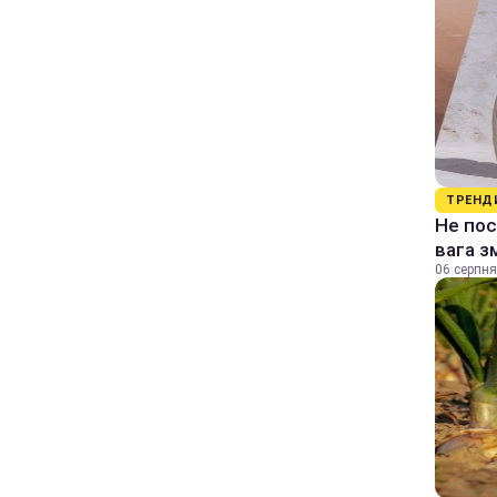
ТРЕНД
Не пос
вага з
06 серпня