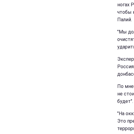
ногах Р
чтобы 
Палий.
"Мы до
очистя
ударить
Экспер
Россия
донбас
По мне
не стои
будет".
"На ок
Это пр
террори