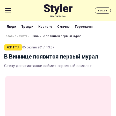
rbc.ua
Люди
Тренди
Корисне
Смачно
Гороскопи
Головна
›
Життя
›
В Виннице появится первый мурал
ЖИТТЯ
05 серпня 2017, 13:37
В Виннице появится первый мурал
Стену девятиэтажки займет огромный самолет