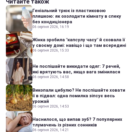
Читайте також
Геніальний трюк із пластиковою
пляшкою: як охолодити кімнату в спеку
без кондиціонера
06 серпня 2026, 16:19
Жінка зробила "капсулу часу" й сховала її
у своєму домі: навіщо і що там всередині
06 серпня 2026, 15:33
Не поспішайте викидати одяг: 7 речей,
які врятують вас, якщо вага змінилася
06 серпня 2026, 14:58
Викопали цибулю? Не поспішайте ховати
її в підвал: одна помилка зіпсує весь
урожай
06 серпня 2026, 14:53
Наснилося, що випав зуб? 7 популярних
тлумачень із різних сонників
06 серпня 2026, 14:21