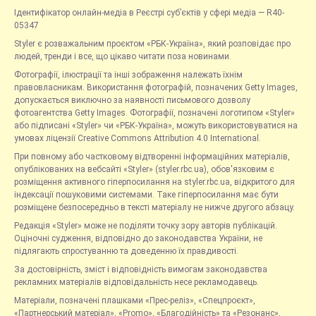
Ідентифікатор онлайн-медіа в Реєстрі суб’єктів у сфері медіа — R40-
05347
Styler є розважальним проєктом «РБК-Україна», який розповідає про
людей, тренди і все, що цікаво читати поза новинами.
Фотографії, ілюстрації та інші зображення належать їхнім
правовласникам. Використання фотографій, позначених Getty Images,
допускається виключно за наявності письмового дозволу
фотоагентства Getty Images. Фотографії, позначені логотипом «Styler»
або підписані «Styler» чи «РБК-Україна», можуть використовуватися на
умовах ліцензії Creative Commons Attribution 4.0 International.
При повному або частковому відтворенні інформаційних матеріалів,
опублікованих на вебсайті «Styler» (styler.rbc.ua), обов'язковим є
розміщення активного гіперпосилання на styler.rbc.ua, відкритого для
індексації пошуковими системами. Таке гіперпосилання має бути
розміщене безпосередньо в тексті матеріалу не нижче другого абзацу.
Редакція «Styler» може не поділяти точку зору авторів публікацій.
Оціночні судження, відповідно до законодавства України, не
підлягають спростуванню та доведенню їх правдивості.
За достовірність, зміст і відповідність вимогам законодавства
рекламних матеріалів відповідальність несе рекламодавець.
Матеріали, позначені плашками «Прес-реліз», «Спецпроєкт»,
«Партнерський матеріал», «Promo», «Благодійність» та «Резонанс»,