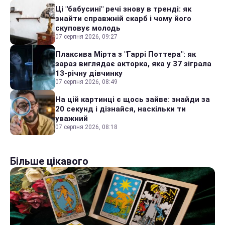
Ці "бабусині" речі знову в тренді: як
знайти справжній скарб і чому його
скуповує молодь
07 серпня 2026, 09:27
Плаксива Мірта з "Гаррі Поттера": як
зараз виглядає акторка, яка у 37 зіграла
13-річну дівчинку
07 серпня 2026, 08:49
На цій картинці є щось зайве: знайди за
20 секунд і дізнайся, наскільки ти
уважний
07 серпня 2026, 08:18
Більше цікавого