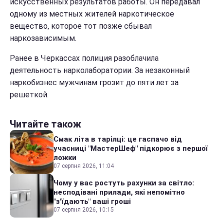
искусственных результатов работы. Он передавал
одному из местных жителей наркотическое
вещество, которое тот позже сбывал
наркозависимым.
Ранее в Черкассах полиция разоблачила
деятельность нарколаборатории. За незаконный
наркобизнес мужчинам грозит до пяти лет за
решеткой.
Читайте також
Смак літа в тарілці: це гаспачо від
учасниці "МастерШеф" підкорює з першої
ложки
07 серпня 2026, 11:04
Чому у вас ростуть рахунки за світло:
несподівані прилади, які непомітно
"з'їдають" ваші гроші
07 серпня 2026, 10:15