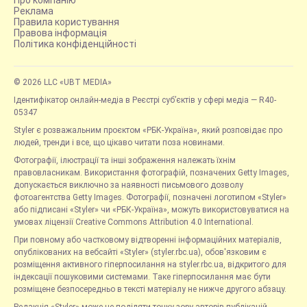
Про компанію
Реклама
Правила користування
Правова інформація
Політика конфіденційності
© 2026 LLC «UBT MEDIA»
Ідентифікатор онлайн-медіа в Реєстрі суб’єктів у сфері медіа — R40-
05347
Styler є розважальним проєктом «РБК-Україна», який розповідає про
людей, тренди і все, що цікаво читати поза новинами.
Фотографії, ілюстрації та інші зображення належать їхнім
правовласникам. Використання фотографій, позначених Getty Images,
допускається виключно за наявності письмового дозволу
фотоагентства Getty Images. Фотографії, позначені логотипом «Styler»
або підписані «Styler» чи «РБК-Україна», можуть використовуватися на
умовах ліцензії Creative Commons Attribution 4.0 International.
При повному або частковому відтворенні інформаційних матеріалів,
опублікованих на вебсайті «Styler» (styler.rbc.ua), обов'язковим є
розміщення активного гіперпосилання на styler.rbc.ua, відкритого для
індексації пошуковими системами. Таке гіперпосилання має бути
розміщене безпосередньо в тексті матеріалу не нижче другого абзацу.