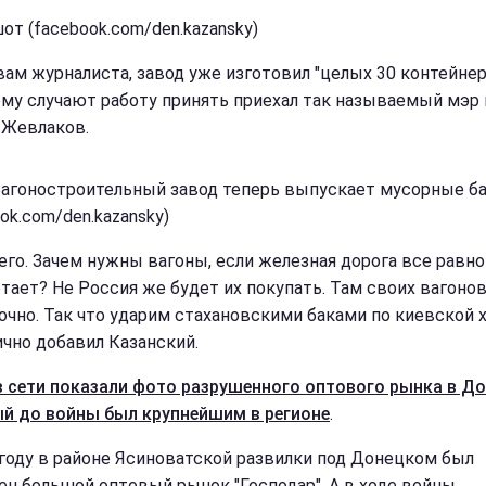
от (facebook.com/den.kazansky)
вам журналиста, завод уже изготовил "целых 30 контейнер
ому случают работу принять приехал так называемый мэр 
 Жевлаков.
Вагоностроительный завод теперь выпускает мусорные б
ok.com/den.kazansky)
чего. Зачем нужны вагоны, если железная дорога все равно
отает? Не Россия же будет их покупать. Там своих вагоно
очно. Так что ударим стахановскими баками по киевской х
ично добавил Казанский.
в сети показали фото разрушенного оптового рынка в До
й до войны был крупнейшим в регионе
.
 году в районе Ясиноватской развилки под Донецком был
ен большой оптовый рынок "Господар". А в ходе войны