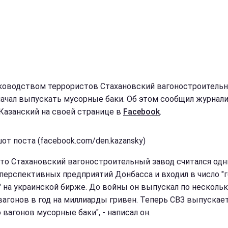
ководством террористов Стахановский вагоностроитель
начал выпускать мусорные баки. Об этом сообщил журнал
Казанский на своей странице в
Facebook
.
от поста (facebook.com/den.kazansky)
-то Стахановский вагоностроительный завод считался одн
перспективных предприятий Донбасса и входил в число "
 на украинской бирже. До войны он выпускал по несколь
вагонов в год на миллиарды гривен. Теперь СВЗ выпускае
вагонов мусорные баки", - написал он.