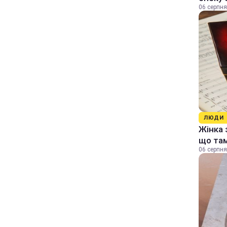
06 серпня
ЛЮДИ
Жінка 
що та
06 серпня