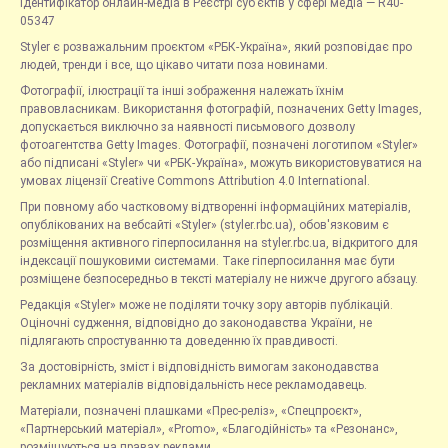
Ідентифікатор онлайн-медіа в Реєстрі суб’єктів у сфері медіа — R40-
05347
Styler є розважальним проєктом «РБК-Україна», який розповідає про
людей, тренди і все, що цікаво читати поза новинами.
Фотографії, ілюстрації та інші зображення належать їхнім
правовласникам. Використання фотографій, позначених Getty Images,
допускається виключно за наявності письмового дозволу
фотоагентства Getty Images. Фотографії, позначені логотипом «Styler»
або підписані «Styler» чи «РБК-Україна», можуть використовуватися на
умовах ліцензії Creative Commons Attribution 4.0 International.
При повному або частковому відтворенні інформаційних матеріалів,
опублікованих на вебсайті «Styler» (styler.rbc.ua), обов'язковим є
розміщення активного гіперпосилання на styler.rbc.ua, відкритого для
індексації пошуковими системами. Таке гіперпосилання має бути
розміщене безпосередньо в тексті матеріалу не нижче другого абзацу.
Редакція «Styler» може не поділяти точку зору авторів публікацій.
Оціночні судження, відповідно до законодавства України, не
підлягають спростуванню та доведенню їх правдивості.
За достовірність, зміст і відповідність вимогам законодавства
рекламних матеріалів відповідальність несе рекламодавець.
Матеріали, позначені плашками «Прес-реліз», «Спецпроєкт»,
«Партнерський матеріал», «Promo», «Благодійність» та «Резонанс»,
розміщуються на правах реклами.