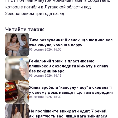
ГПСУ почтили минутой молчания память собратьев,
которые погибли в Луганской области под
Зеленопольем три года назад.
Читайте також
Тихе розлучення: 8 ознак, що людина вас
уже кинула, хоча ще поруч
06 серпня 2026, 16:55
Геніальний трюк із пластиковою
пляшкою: як охолодити кімнату в спеку
без кондиціонера
06 серпня 2026, 16:19
Жінка зробила "капсулу часу" й сховала її
у своєму домі: навіщо і що там всередині
06 серпня 2026, 15:33
Не поспішайте викидати одяг: 7 речей,
які врятують вас, якщо вага змінилася