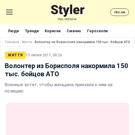
rbc.ua
Люди
Тренди
Корисне
Смачно
Гороскопи
Головна
›
Життя
›
Волонтер из Борисполя накормила 150 тыс. бойцов АТО
ЖИТТЯ
13 липня 2017, 08:26
Волонтер из Борисполя накормила 150
тыс. бойцов АТО
Военные хотят, чтобы женщина приехала к ним на
позицию