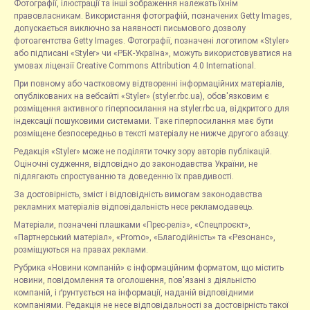
Фотографії, ілюстрації та інші зображення належать їхнім
правовласникам. Використання фотографій, позначених Getty Images,
допускається виключно за наявності письмового дозволу
фотоагентства Getty Images. Фотографії, позначені логотипом «Styler»
або підписані «Styler» чи «РБК-Україна», можуть використовуватися на
умовах ліцензії Creative Commons Attribution 4.0 International.
При повному або частковому відтворенні інформаційних матеріалів,
опублікованих на вебсайті «Styler» (styler.rbc.ua), обов'язковим є
розміщення активного гіперпосилання на styler.rbc.ua, відкритого для
індексації пошуковими системами. Таке гіперпосилання має бути
розміщене безпосередньо в тексті матеріалу не нижче другого абзацу.
Редакція «Styler» може не поділяти точку зору авторів публікацій.
Оціночні судження, відповідно до законодавства України, не
підлягають спростуванню та доведенню їх правдивості.
За достовірність, зміст і відповідність вимогам законодавства
рекламних матеріалів відповідальність несе рекламодавець.
Матеріали, позначені плашками «Прес-реліз», «Спецпроєкт»,
«Партнерський матеріал», «Promo», «Благодійність» та «Резонанс»,
розміщуються на правах реклами.
Рубрика «Новини компаній» є інформаційним форматом, що містить
новини, повідомлення та оголошення, пов'язані з діяльністю
компаній, і ґрунтується на інформації, наданій відповідними
компаніями. Редакція не несе відповідальності за достовірність такої