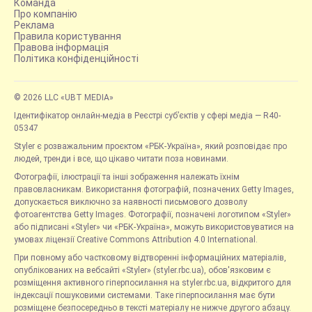
Команда
Про компанію
Реклама
Правила користування
Правова інформація
Політика конфіденційності
© 2026 LLC «UBT MEDIA»
Ідентифікатор онлайн-медіа в Реєстрі суб’єктів у сфері медіа — R40-
05347
Styler є розважальним проєктом «РБК-Україна», який розповідає про
людей, тренди і все, що цікаво читати поза новинами.
Фотографії, ілюстрації та інші зображення належать їхнім
правовласникам. Використання фотографій, позначених Getty Images,
допускається виключно за наявності письмового дозволу
фотоагентства Getty Images. Фотографії, позначені логотипом «Styler»
або підписані «Styler» чи «РБК-Україна», можуть використовуватися на
умовах ліцензії Creative Commons Attribution 4.0 International.
При повному або частковому відтворенні інформаційних матеріалів,
опублікованих на вебсайті «Styler» (styler.rbc.ua), обов'язковим є
розміщення активного гіперпосилання на styler.rbc.ua, відкритого для
індексації пошуковими системами. Таке гіперпосилання має бути
розміщене безпосередньо в тексті матеріалу не нижче другого абзацу.