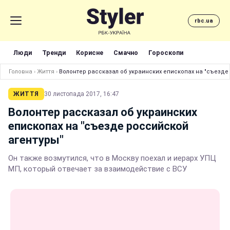
rbc.ua
Люди
Тренди
Корисне
Смачно
Гороскопи
Головна
›
Життя
›
Волонтер рассказал об украинских епископах на "съезде
ЖИТТЯ
30 листопада 2017, 16:47
Волонтер рассказал об украинских
епископах на "съезде российской
агентуры"
Он также возмутился, что в Москву поехал и иерарх УПЦ
МП, который отвечает за взаимодействие с ВСУ