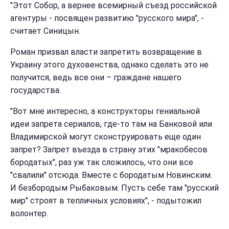
"Этот Собор, а вернее всемирный съезд российской
агентуры - посвящен развитию "русского мира", -
считает Синицын.
Роман призвал власти запретить возвращение в
Украину этого духовенства, однако сделать это не
получится, ведь все они – граждане нашего
государства.
"Вот мне интересно, а конструкторы гениальной
идеи запрета сериалов, где-то там на Банковой или
Владимирской могут сконструировать еще один
запрет? Запрет въезда в страну этих "мракобесов
бородатых", раз уж так сложилось, что они все
"свалили" отсюда. Вместе с бородатым Новинским.
И безбородым Рыбаковым. Пусть себе там "русский
мир" строят в тепличных условиях", - подытожил
волонтер.