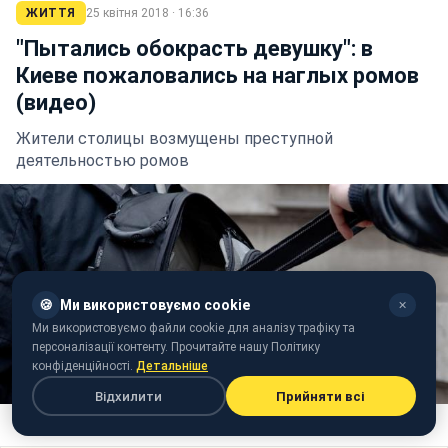
ЖИТТЯ
25 квітня 2018 · 16:36
"Пытались обокрасть девушку": в
Киеве пожаловались на наглых ромов
(видео)
Жители столицы возмущены преступной
деятельностью ромов
🍪
Ми використовуємо cookie
✕
Ми використовуємо файли cookie для аналізу трафіку та
персоналізації контенту. Прочитайте нашу Політику
конфіденційності.
Детальніше
Відхилити
Прийняти всі
Фото: pixabay.com/Ganossi