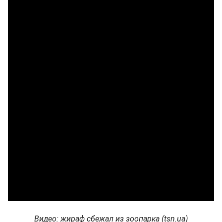
Видео: жираф сбежал из зоопарка (tsn.ua)