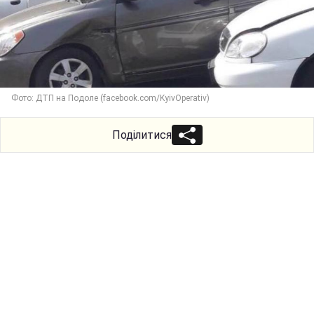
Фото: ДТП на Подоле (facebook.com/KyivOperativ)
Поділитися