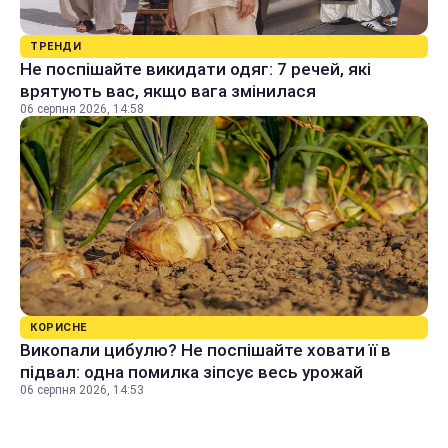
ТРЕНДИ
Не поспішайте викидати одяг: 7 речей, які
врятують вас, якщо вага змінилася
06 серпня 2026, 14:58
КОРИСНЕ
Викопали цибулю? Не поспішайте ховати її в
підвал: одна помилка зіпсує весь урожай
06 серпня 2026, 14:53