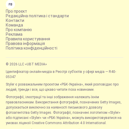
FB
Про проєкт
Редакційна політика і стандарти
Контакти
Команда
Про компанію
Реклама
Правила користування
Правова інформація
Політика конфіденційності
© 2026 LLC «UBT MEDIA»
Ідентифікатор онлайн-медіа в Реєстрі суб’єктів у сфері медіа — R40-
05347
Styler є розважальним проєктом «РБК-Україна», який розповідає про
людей, тренди і все, що цікаво читати поза новинами.
Фотографії, ілюстрації та інші зображення належать їхнім
правовласникам. Використання фотографій, позначених Getty Images,
допускається виключно за наявності письмового дозволу
фотоагентства Getty Images. Фотографії, позначені логотипом «Styler»
або підписані «Styler» чи «РБК-Україна», можуть використовуватися на
умовах ліцензії Creative Commons Attribution 4.0 International.