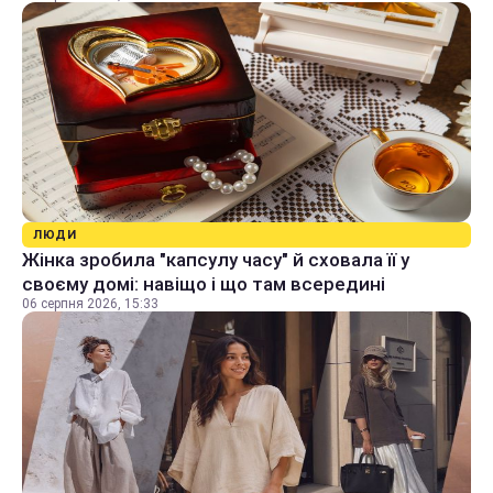
ЛЮДИ
Жінка зробила "капсулу часу" й сховала її у
своєму домі: навіщо і що там всередині
06 серпня 2026, 15:33