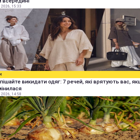
м всередині
 2026, 15:33
И
пішайте викидати одяг: 7 речей, які врятують вас, я
мінилася
 2026, 14:58