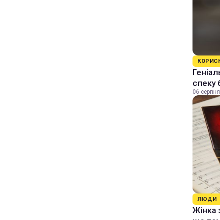
КОРИС
Геніал
спеку 
06 серпня
ЛЮДИ
Жінка 