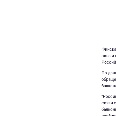
Финска
окна и
Россий
По дан
обраще
балкон
"Росси
связи 
балконы
сообще