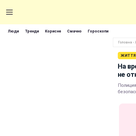
Люди
Тренди
Корисне
Смачно
Гороскопи
Головна
›
ЖИТТЯ
На вр
не от
Полиция
безопас