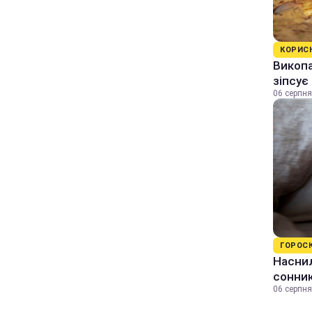
КОРИС
Викопа
зіпсує
06 серпня
ГОРОС
Наснил
сонник
06 серпня