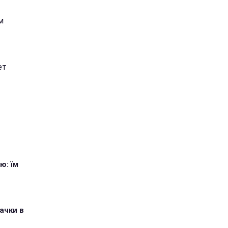
м
ет
ю: їм
ачки в