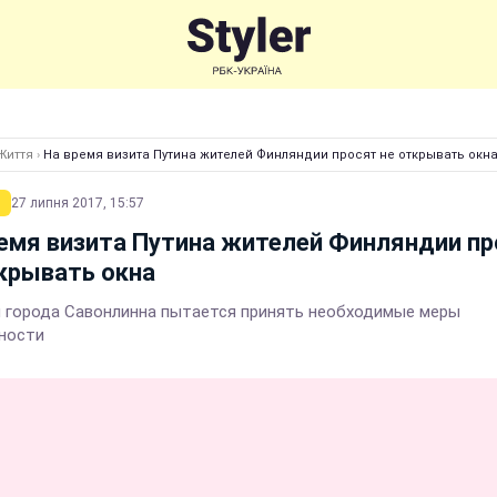
Життя
›
На время визита Путина жителей Финляндии просят не открывать окн
27 липня 2017, 15:57
емя визита Путина жителей Финляндии п
крывать окна
 города Савонлинна пытается принять необходимые меры
ности