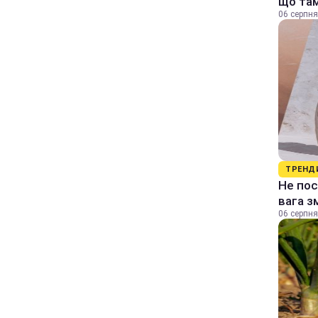
що та
06 серпня
ТРЕНД
Не пос
вага з
06 серпня