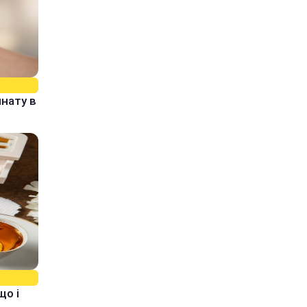
нату в
що і