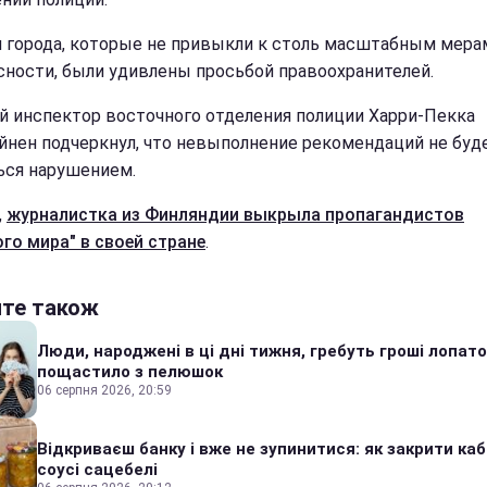
 города, которые не привыкли к столь масштабным мера
сности, были удивлены просьбой правоохранителей.
й инспектор восточного отделения полиции Харри-Пекка
йнен подчеркнул, что невыполнение рекомендаций не буд
ься нарушением.
,
журналистка из Финляндии выкрыла пропагандистов
ого мира" в своей стране
.
йте також
Люди, народжені в ці дні тижня, гребуть гроші лопато
пощастило з пелюшок
06 серпня 2026, 20:59
Відкриваєш банку і вже не зупинитися: як закрити каб
соусі сацебелі