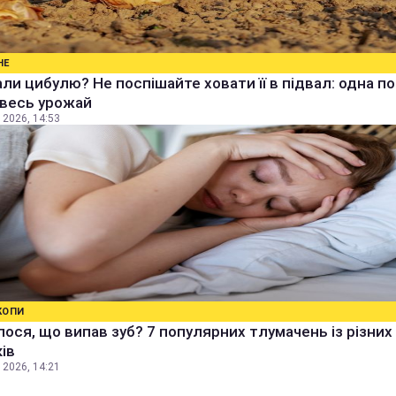
НЕ
ли цибулю? Не поспішайте ховати її в підвал: одна п
 весь урожай
 2026, 14:53
КОПИ
ося, що випав зуб? 7 популярних тлумачень із різних
ів
 2026, 14:21