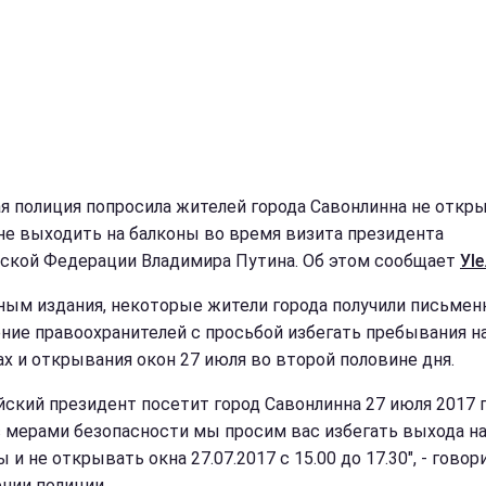
я полиция попросила жителей города Савонлинна не откр
 не выходить на балконы во время визита президента
ской Федерации Владимира Путина. Об этом сообщает
Уle.
ным издания, некоторые жители города получили письмен
ние правоохранителей с просьбой избегать пребывания н
ах и открывания окон 27 июля во второй половине дня.
йский президент посетит город Савонлинна 27 июля 2017 г
с мерами безопасности мы просим вас избегать выхода н
 и не открывать окна 27.07.2017 с 15.00 до 17.30", - говор
нии полиции.