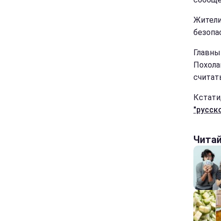
Жители
безопа
Главны
Похола
считат
Кстати
"русск
Чита