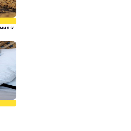
омилка