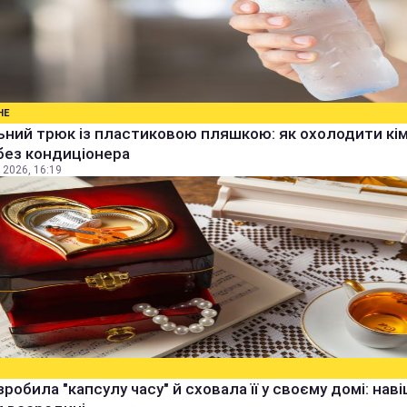
НЕ
ьний трюк із пластиковою пляшкою: як охолодити кім
без кондиціонера
 2026, 16:19
зробила "капсулу часу" й сховала її у своєму домі: наві