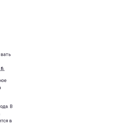
ывать
fi.
ное
а
ода. В
а
ится в