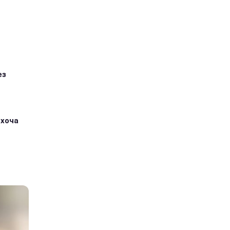
ез
 хоча