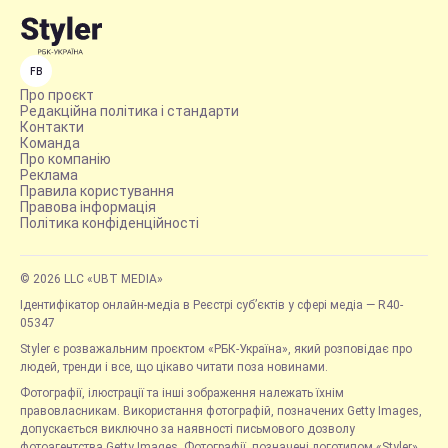
FB
Про проєкт
Редакційна політика і стандарти
Контакти
Команда
Про компанію
Реклама
Правила користування
Правова інформація
Політика конфіденційності
© 2026 LLC «UBT MEDIA»
Ідентифікатор онлайн-медіа в Реєстрі суб’єктів у сфері медіа — R40-
05347
Styler є розважальним проєктом «РБК-Україна», який розповідає про
людей, тренди і все, що цікаво читати поза новинами.
Фотографії, ілюстрації та інші зображення належать їхнім
правовласникам. Використання фотографій, позначених Getty Images,
допускається виключно за наявності письмового дозволу
фотоагентства Getty Images. Фотографії, позначені логотипом «Styler»