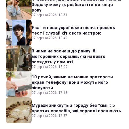
Зодіаку можуть розбагатіти до кінця
року
07 серпня 2026, 19:51
Яка ти нова українська пісня: проходь
тест і слухай хіт свого настрою
07 серпня 2026, 18:49
З ними не заснеш до ранку: 8
моторошних серіалів, які надовго
засядуть у пам'яті
07 серпня 2026, 18:09
10 речей, якими не можна протирати
екран телефону: вони можуть його
зіпсувати
07 серпня 2026, 17:18
Мурахи зникнуть з городу без "хімії": 5
простих способів, які справді працюють
07 серпня 2026, 16:37