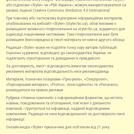
або підписані «Styler» чи «РБК-Україна», можуть використовуватися на
умовах ліцензії Creative Commons Attribution 4.0 International.
При повному або частковому відтворенні інформаційних матеріалів,
опублікованих на вебсайті «Styler» (styler.rbc.ua), обов'язковим є
розміщення активного гіперпосилання на styler.rbc.ua, відкритого для
індексації пошуковими системами. Таке гіперпосилання має бути
розміщене безпосередньо в тексті матеріалу не нижче другого абзацу.
Редакція «Styler» може не поділяти точку зору авторів публікацій.
Оціночні судження, відповідно до законодавства України, не
підлягають спростуванню та доведенню їх правдивості.
За достовірність, зміст і відповідність вимогам законодавства
рекламних матеріалів відповідальність несе рекламодавець.
Матеріали, позначені плашками «Прес-реліз», «Спецпроєкт»,
«Партнерський матеріал», «Promo», «Благодійність» та «Резонанс»,
розміщуються на правах реклами.
Рубрика «Новини компаній» є інформаційним форматом, що містить
новини, повідомлення та оголошення, пов'язані з діяльністю
компаній, і ґрунтується на інформації, наданій відповідними
компаніями. Редакція не несе відповідальності за достовірність такої
інформації.
Онлайн-медіа «Styler» призначене для осіб віком від 21 року.