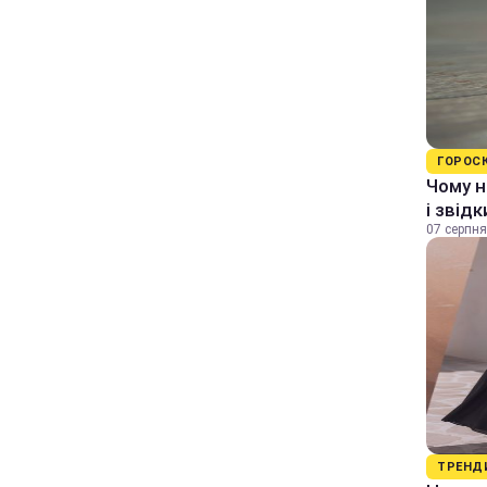
ГОРОС
Чому н
і звід
07 серпня
ТРЕНД