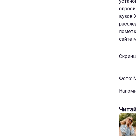
устано
опроси
вузов 
расслед
пометк
сайте 
Скринш
Фото: 
Напомн
Чита