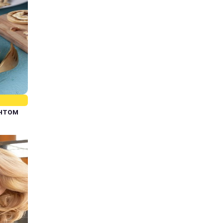
єнтом