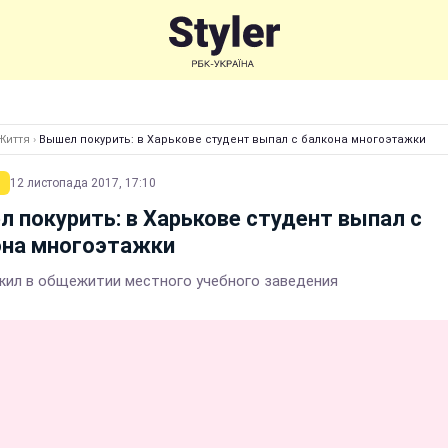
Життя
›
Вышел покурить: в Харькове студент выпал с балкона многоэтажки
12 листопада 2017, 17:10
 покурить: в Харькове студент выпал с
она многоэтажки
жил в общежитии местного учебного заведения