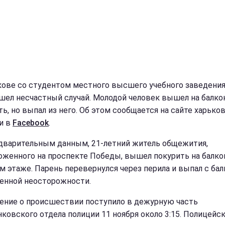
кове со студентом местного высшего учебного заведени
шел несчастный случай. Молодой человек вышел на балко
ть, но выпал из него. Об этом сообщается на сайте харько
и в
Facebook
.
дварительным данным, 21-летний житель общежития,
оженного на проспекте Победы, вышел покурить на балко
м этаже. Парень перевернулся через перила и выпал с бал
енной неосторожности.
ение о происшествии поступило в дежурную часть
ковского отдела полиции 11 ноября около 3:15. Полицейс