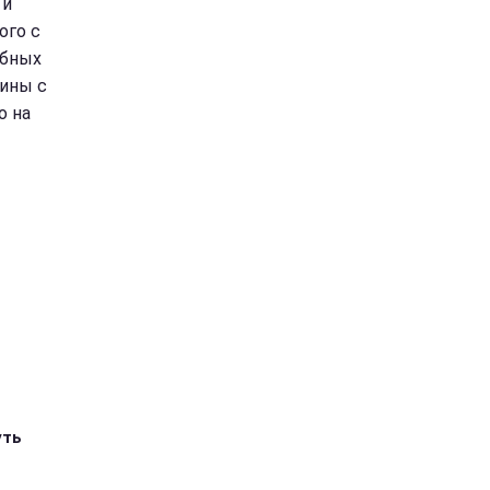
 и
ого с
ебных
аины с
о на
уть