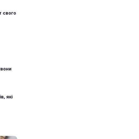
т свого
 вони
в, які