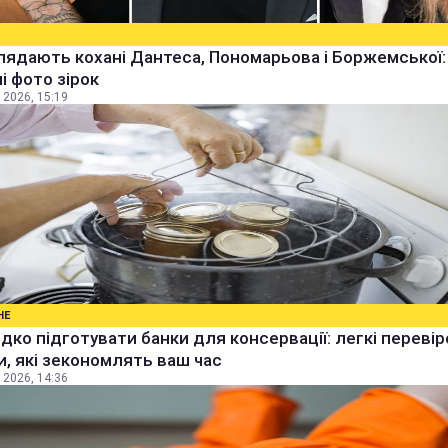
лядають кохані Дантеса, Пономарьова і Боржемської:
ні фото зірок
 2026, 15:19
НЕ
дко підготувати банки для консервації: легкі перевір
, які зекономлять ваш час
 2026, 14:36