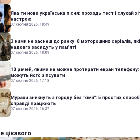
Яка ти нова українська пісня: проходь тест і слухай хі
настрою
07 серпня 2026, 18:49
З ними не заснеш до ранку: 8 моторошних серіалів, які
надовго засядуть у пам'яті
07 серпня 2026, 18:09
10 речей, якими не можна протирати екран телефону:
можуть його зіпсувати
07 серпня 2026, 17:18
Мурахи зникнуть з городу без "хімії": 5 простих способі
справді працюють
07 серпня 2026, 16:37
е цікавого