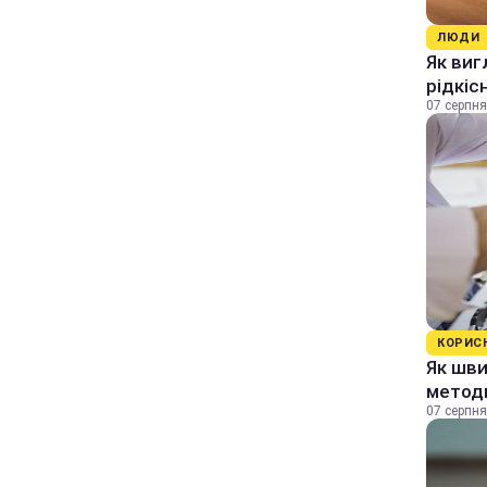
ЛЮДИ
Як виг
рідкіс
07 серпня
КОРИС
Як шви
методи
07 серпня