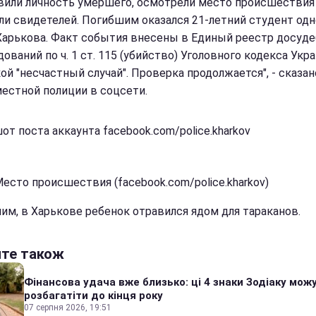
вили личность умершего, осмотрели место происшествия
ли свидетелей. Погибшим оказался 21-летний студент одн
Харькова. Факт события внесены в Единый реестр досуд
ований по ч. 1 ст. 115 (убийство) Уголовного кодекса Укр
ой "несчастный случай". Проверка продолжается", - сказан
местной полиции в соцсети.
от поста аккаунта facebook.com/police.kharkov
Место происшествия (facebook.com/police.kharkov)
им, в Харькове ребенок отравился ядом для тараканов.
йте також
Фінансова удача вже близько: ці 4 знаки Зодіаку мож
розбагатіти до кінця року
07 серпня 2026, 19:51