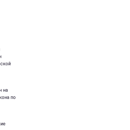
я
н
вской
н на
кона по
кие