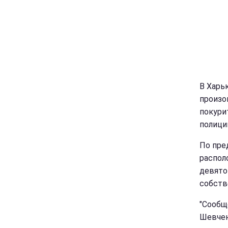
В Харь
произо
покури
полици
По пре
распол
девято
собств
"Сообщ
Шевчен