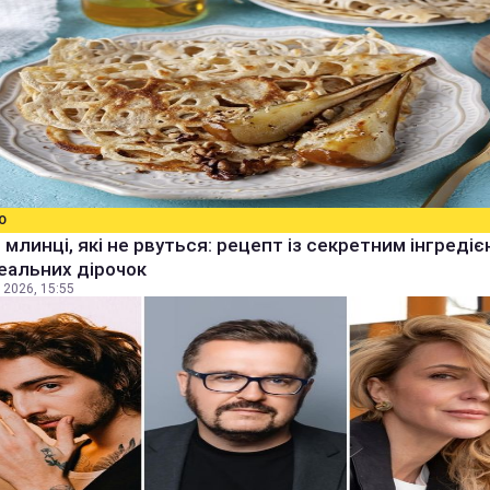
О
 млинці, які не рвуться: рецепт із секретним інгреді
еальних дірочок
 2026, 15:55