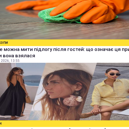
КОПИ
е можна мити підлогу після гостей: що означає ця п
ки вона взялася
 2026, 13:55
И