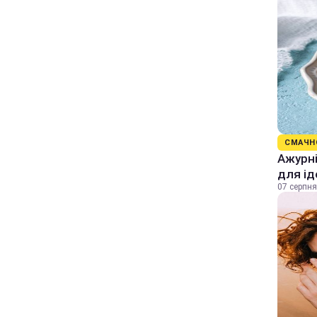
СМАЧН
Ажурні
для ід
07 серпня