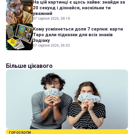
На цій картинці є щось зайве: знайди за
20 секунд і дізнайся, наскільки ти
уважний
07 серпня 2026, 08:18
Кому усміхнеться доля 7 серпня: карти
Таро дали підказки для всіх знаків
Зодіаку
07 серпня 2026, 06:02
Більше цікавого
ГОРОСКОПИ