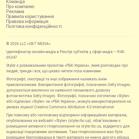
Команда
Про компанію
Реклама
Правила користування
Правова інформація
Політика конфіденційності
© 2026 LLC «UBT MEDIA»
Ідентифікатор онлайн-медіа в Реєстрі суб’єктів у сфері медіа — R40-
05347
Styler є розважальним проєктом «РБК-Україна», який розповідає про
людей, тренди і все, що цікаво читати поза новинами.
Фотографії, ілюстрації та інші зображення належать їхнім
правовласникам. Використання фотографій, позначених Getty Images,
допускається виключно за наявності письмового дозволу
фотоагентства Getty Images. Фотографії, позначені логотипом «Styler»
або підписані «Styler» чи «РБК-Україна», можуть використовуватися на
умовах ліцензії Creative Commons Attribution 4.0 International.
При повному або частковому відтворенні інформаційних матеріалів,
опублікованих на вебсайті «Styler» (styler.rbc.ua), обов'язковим є
розміщення активного гіперпосилання на styler.rbc.ua, відкритого для
індексації пошуковими системами. Таке гіперпосилання має бути
розміщене безпосередньо в тексті матеріалу не нижче другого абзацу.