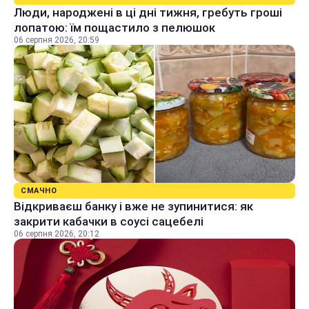
Люди, народжені в ці дні тижня, гребуть гроші
лопатою: їм пощастило з пелюшок
06 серпня 2026, 20:59
СМАЧНО
Відкриваєш банку і вже не зупинитися: як
закрити кабачки в соусі сацебелі
06 серпня 2026, 20:12