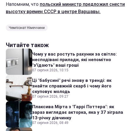
Напомним, что
польский министр предложил снести
высотку времен СССР в центре Варшавы.
Чемпіонат Німеччини
Читайте також
Чому у вас ростуть рахунки за світло:
несподівані прилади, які непомітно
"з'їдають" ваші гроші
07 серпня 2026, 10:15
Ці "бабусині" речі знову в тренді: як
знайти справжній скарб і чому його
скуповує молодь
07 серпня 2026, 09:27
Плаксива Мірта з "Гаррі Поттера": як
зараз виглядає акторка, яка у 37 зіграла
13-річну дівчинку
07 серпня 2026, 08:49