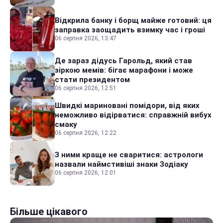
Відкрила банку і борщ майже готовий: ця
заправка заощадить взимку час і гроші
06 серпня 2026, 13:47
Де зараз дідусь Гарольд, який став
зіркою мемів: бігає марафони і може
стати президентом
06 серпня 2026, 12:51
Швидкі мариновані помідори, від яких
неможливо відірватися: справжній вибух
смаку
06 серпня 2026, 12:22
З ними краще не сваритися: астрологи
назвали наймстивіші знаки Зодіаку
06 серпня 2026, 12:01
Більше цікавого