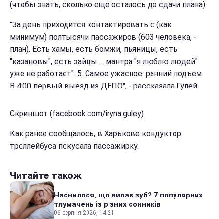
(чтобы знать, сколько еще осталось до сдачи плана).
"За день приходится контактировать с (как
минимум) полтысячи пассажиров (603 человека, -
план). Есть хамы, есть бомжи, пьяницы, есть
"казановы", есть зайцы ... мантра "я люблю людей"
уже не работает". 5. Самое ужасное: ранний подъем.
В 4:00 первый выезд из ДЕПО", - рассказала Гулей.
Скриншот (facebook.com/iryna.guley)
Как ранее сообщалось, в Харькове кондуктор
троллейбуса покусала пассажирку.
Читайте також
Наснилося, що випав зуб? 7 популярних
тлумачень із різних сонників
06 серпня 2026, 14:21