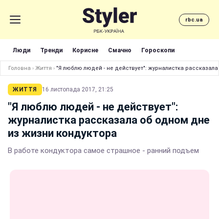
rbc.ua
Люди
Тренди
Корисне
Смачно
Гороскопи
Головна
›
Життя
›
"Я люблю людей - не действует": журналистка рассказала
ЖИТТЯ
16 листопада 2017, 21:25
"Я люблю людей - не действует":
журналистка рассказала об одном дне
из жизни кондуктора
В работе кондуктора самое страшное - ранний подъем