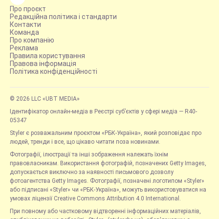
Про проєкт
Редакційна політика і стандарти
Контакти
Команда
Про компанію
Реклама
Правила користування
Правова інформація
Політика конфіденційності
© 2026 LLC «UBT MEDIA»
Ідентифікатор онлайн-медіа в Реєстрі суб’єктів у сфері медіа — R40-
05347
Styler є розважальним проєктом «РБК-Україна», який розповідає про
людей, тренди і все, що цікаво читати поза новинами.
Фотографії, ілюстрації та інші зображення належать їхнім
правовласникам. Використання фотографій, позначених Getty Images,
допускається виключно за наявності письмового дозволу
фотоагентства Getty Images. Фотографії, позначені логотипом «Styler»
або підписані «Styler» чи «РБК-Україна», можуть використовуватися на
умовах ліцензії Creative Commons Attribution 4.0 International.
При повному або частковому відтворенні інформаційних матеріалів,