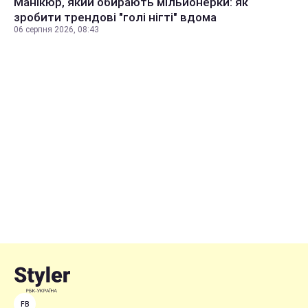
Манікюр, який обирають мільйонерки: як
зробити трендові "голі нігті" вдома
06 серпня 2026, 08:43
FB