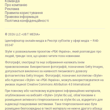
Команда
Про компанію
Реклама
Правила користування
Правова інформація
Політика конфіденційності
© 2026 LLC «UBT MEDIA»
Ідентифікатор онлайн-медіа в Реєстрі суб’єктів у сфері медіа — R40-
05347
Styler є розважальним проєктом «РБК-Україна», який розповідає про
людей, тренди і все, що цікаво читати поза новинами.
Фотографії, ілюстрації та інші зображення належать їхнім
правовласникам. Використання фотографій, позначених Getty Images,
допускається виключно за наявності письмового дозволу
фотоагентства Getty Images. Фотографії, позначені логотипом «Styler»
або підписані «Styler» чи «РБК-Україна», можуть використовуватися на
умовах ліцензії Creative Commons Attribution 4.0 International.
При повному або частковому відтворенні інформаційних матеріалів,
опублікованих на вебсайті «Styler» (styler.rbc.ua), обов'язковим є
розміщення активного гіперпосилання на styler.rbc.ua, відкритого для
індексації пошуковими системами. Таке гіперпосилання має бути
розміщене безпосередньо в тексті матеріалу не нижче другого абзацу.