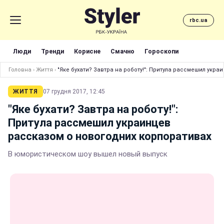
rbc.ua
Люди
Тренди
Корисне
Смачно
Гороскопи
Головна
›
Життя
›
"Яке бухати? Завтра на роботу!": Притула рассмешил укр
ЖИТТЯ
07 грудня 2017, 12:45
"Яке бухати? Завтра на роботу!":
Притула рассмешил украинцев
рассказом о новогодних корпоративах
В юмористическом шоу вышел новый выпуск