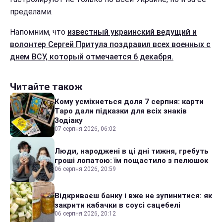
пределами.
Напомним, что
известный украинский ведущий и
волонтер Сергей Притула поздравил всех военных с
днем ВСУ, который отмечается 6 декабря.
Читайте також
Кому усміхнеться доля 7 серпня: карти
Таро дали підказки для всіх знаків
Зодіаку
07 серпня 2026, 06:02
Люди, народжені в ці дні тижня, гребуть
гроші лопатою: їм пощастило з пелюшок
06 серпня 2026, 20:59
Відкриваєш банку і вже не зупинитися: як
закрити кабачки в соусі сацебелі
06 серпня 2026, 20:12