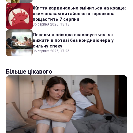
Життя кардинально зміниться на краще:
яким знакам китайського гороскопа
пощастить 7 серпня
06 серпня 2026, 18:13
Пекельна поїздка скасовується: як
вижити в потязі без кондиціонера у
сильну спеку
06 серпня 2026, 17:25
Більше цікавого