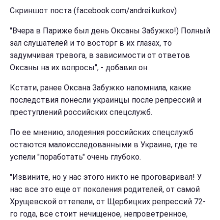
Скриншот поста (facebook.com/andrei.kurkov)
"Вчера в Париже был день Оксаны Забужко!) Полный
зал слушателей и то восторг в их глазах, то
задумчивая тревога, в зависимости от ответов
Оксаны на их вопросы", - добавил он.
Кстати, ранее Оксана Забужко напомнила, какие
последствия понесли украинцы после репрессий и
преступлений российских спецслужб.
По ее мнению, злодеяния российских спецслужб
остаются малоисследованными в Украине, где те
успели "поработать" очень глубоко.
"Извините, но у нас этого никто не проговаривал! У
нас все это еще от поколения родителей, от самой
Хрущевской оттепели, от Щербицких репрессий 72-
го года, все стоит нечищеное, непроветренное,