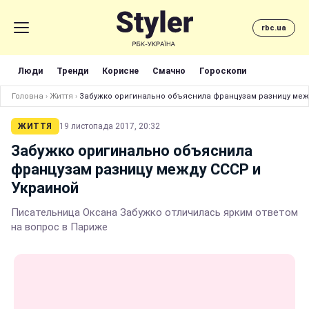
rbc.ua
Люди
Тренди
Корисне
Смачно
Гороскопи
Головна
›
Життя
›
Забужко оригинально объяснила французам разницу меж
ЖИТТЯ
19 листопада 2017, 20:32
Забужко оригинально объяснила
французам разницу между СССР и
Украиной
Писательница Оксана Забужко отличилась ярким ответом
на вопрос в Париже