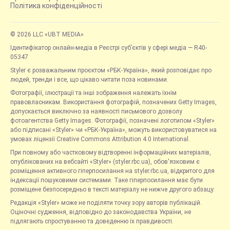
Політика конфіденційності
© 2026 LLC «UBT MEDIA»
Ідентифікатор онлайн-медіа в Реєстрі суб’єктів у сфері медіа — R40-
05347
Styler є розважальним проєктом «РБК-Україна», який розповідає про
людей, тренди і все, що цікаво читати поза новинами.
Фотографії, ілюстрації та інші зображення належать їхнім
правовласникам. Використання фотографій, позначених Getty Images,
допускається виключно за наявності письмового дозволу
фотоагентства Getty Images. Фотографії, позначені логотипом «Styler»
або підписані «Styler» чи «РБК-Україна», можуть використовуватися на
умовах ліцензії Creative Commons Attribution 4.0 International.
При повному або частковому відтворенні інформаційних матеріалів,
опублікованих на вебсайті «Styler» (styler.rbc.ua), обов'язковим є
розміщення активного гіперпосилання на styler.rbc.ua, відкритого для
індексації пошуковими системами. Таке гіперпосилання має бути
розміщене безпосередньо в тексті матеріалу не нижче другого абзацу.
Редакція «Styler» може не поділяти точку зору авторів публікацій.
Оціночні судження, відповідно до законодавства України, не
підлягають спростуванню та доведенню їх правдивості.