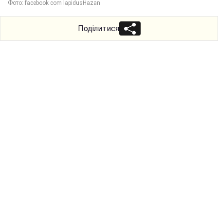
Фото: facebook com lapidusHazan
Поділитися