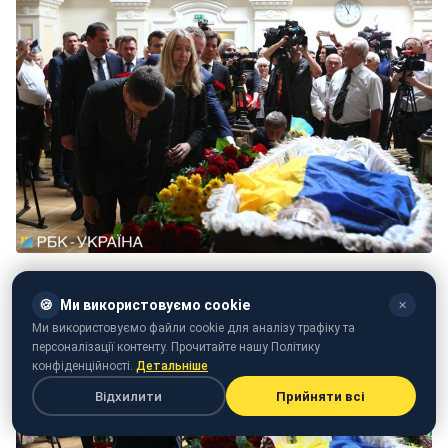
🍪
Ми використовуємо cookie
✕
Ми використовуємо файли cookie для аналізу трафіку та
персоналізації контенту. Прочитайте нашу Політику
конфіденційності.
Детальніше
Відхилити
Прийняти всі