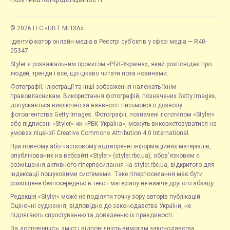
© 2026 LLC «UBT MEDIA»
Ідентифікатор онлайн-медіа в Реєстрі суб’єктів у сфері медіа — R40-
05347
Styler є розважальним проєктом «РБК-Україна», який розповідає про
людей, тренди і все, що цікаво читати поза новинами.
Фотографії, ілюстрації та інші зображення належать їхнім
правовласникам. Використання фотографій, позначених Getty Images,
допускається виключно за наявності письмового дозволу
фотоагентства Getty Images. Фотографії, позначені логотипом «Styler»
або підписані «Styler» чи «РБК-Україна», можуть використовуватися на
умовах ліцензії Creative Commons Attribution 4.0 International.
При повному або частковому відтворенні інформаційних матеріалів,
опублікованих на вебсайті «Styler» (styler.rbc.ua), обов'язковим є
розміщення активного гіперпосилання на styler.rbc.ua, відкритого для
індексації пошуковими системами. Таке гіперпосилання має бути
розміщене безпосередньо в тексті матеріалу не нижче другого абзацу.
Редакція «Styler» може не поділяти точку зору авторів публікацій.
Оціночні судження, відповідно до законодавства України, не
підлягають спростуванню та доведенню їх правдивості.
За достовірність, зміст і відповідність вимогам законодавства