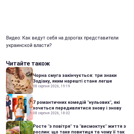
Видео: Как ведут себя на дорогах представители
украинской власти?
Читайте також
Чорна смуга закінчується: три знаки
Зодіаку, яким нарешті стане легше
08 серпня 2026, 19:19
7 романтичних комедій "нульових", які
хочеться передивлятися знову і знову
08 серпня 2026, 18:02
Росте "з повітря" та "висмоктує" життя з
рослин: що таке повитиця та чому її так