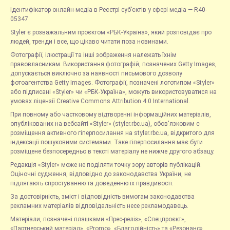
Ідентифікатор онлайн-медіа в Реєстрі суб’єктів у сфері медіа — R40-
05347
Styler є розважальним проєктом «РБК-Україна», який розповідає про
людей, тренди і все, що цікаво читати поза новинами.
Фотографії, ілюстрації та інші зображення належать їхнім
правовласникам. Використання фотографій, позначених Getty Images,
допускається виключно за наявності письмового дозволу
фотоагентства Getty Images. Фотографії, позначені логотипом «Styler»
або підписані «Styler» чи «РБК-Україна», можуть використовуватися на
умовах ліцензії Creative Commons Attribution 4.0 International.
При повному або частковому відтворенні інформаційних матеріалів,
опублікованих на вебсайті «Styler» (styler.rbc.ua), обов'язковим є
розміщення активного гіперпосилання на styler.rbc.ua, відкритого для
індексації пошуковими системами. Таке гіперпосилання має бути
розміщене безпосередньо в тексті матеріалу не нижче другого абзацу.
Редакція «Styler» може не поділяти точку зору авторів публікацій.
Оціночні судження, відповідно до законодавства України, не
підлягають спростуванню та доведенню їх правдивості.
За достовірність, зміст і відповідність вимогам законодавства
рекламних матеріалів відповідальність несе рекламодавець.
Матеріали, позначені плашками «Прес-реліз», «Спецпроєкт»,
«Партнерський матеріал», «Promo», «Благодійність» та «Резонанс»,