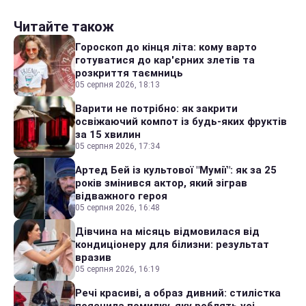
Читайте також
Гороскоп до кінця літа: кому варто
готуватися до кар'єрних злетів та
розкриття таємниць
05 серпня 2026, 18:13
Варити не потрібно: як закрити
освіжаючий компот із будь-яких фруктів
за 15 хвилин
05 серпня 2026, 17:34
Артед Бей із культової "Мумії": як за 25
років змінився актор, який зіграв
відважного героя
05 серпня 2026, 16:48
Дівчина на місяць відмовилася від
кондиціонеру для білизни: результат
вразив
05 серпня 2026, 16:19
Речі красиві, а образ дивний: стилістка