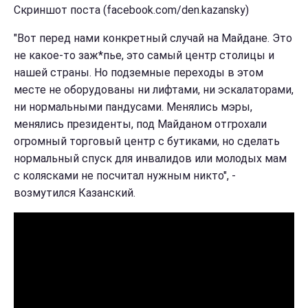
Скриншот поста (facebook.com/den.kazansky)
"Вот перед нами конкретный случай на Майдане. Это
не какое-то заж*пье, это самый центр столицы и
нашей страны. Но подземные переходы в этом
месте не оборудованы ни лифтами, ни эскалаторами,
ни нормальными пандусами. Менялись мэры,
менялись президенты, под Майданом отгрохали
огромный торговый центр с бутиками, но сделать
нормальный спуск для инвалидов или молодых мам
с колясками не посчитал нужным никто", -
возмутился Казанский.