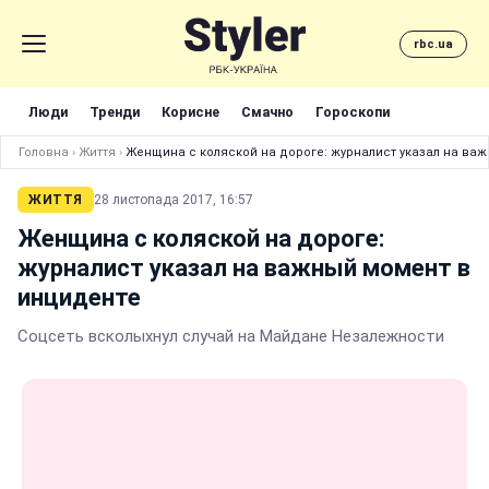
rbc.ua
Люди
Тренди
Корисне
Смачно
Гороскопи
Головна
›
Життя
›
Женщина с коляской на дороге: журналист указал на ва
ЖИТТЯ
28 листопада 2017, 16:57
Женщина с коляской на дороге:
журналист указал на важный момент в
инциденте
Соцсеть всколыхнул случай на Майдане Незалежности