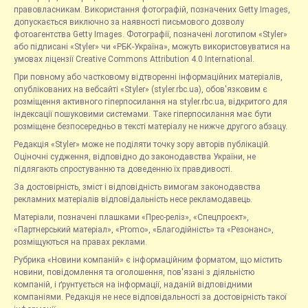
правовласникам. Використання фотографій, позначених Getty Images,
допускається виключно за наявності письмового дозволу
фотоагентства Getty Images. Фотографії, позначені логотипом «Styler»
або підписані «Styler» чи «РБК-Україна», можуть використовуватися на
умовах ліцензії Creative Commons Attribution 4.0 International.
При повному або частковому відтворенні інформаційних матеріалів,
опублікованих на вебсайті «Styler» (styler.rbc.ua), обов'язковим є
розміщення активного гіперпосилання на styler.rbc.ua, відкритого для
індексації пошуковими системами. Таке гіперпосилання має бути
розміщене безпосередньо в тексті матеріалу не нижче другого абзацу.
Редакція «Styler» може не поділяти точку зору авторів публікацій.
Оціночні судження, відповідно до законодавства України, не
підлягають спростуванню та доведенню їх правдивості.
За достовірність, зміст і відповідність вимогам законодавства
рекламних матеріалів відповідальність несе рекламодавець.
Матеріали, позначені плашками «Прес-реліз», «Спецпроєкт»,
«Партнерський матеріал», «Promo», «Благодійність» та «Резонанс»,
розміщуються на правах реклами.
Рубрика «Новини компаній» є інформаційним форматом, що містить
новини, повідомлення та оголошення, пов'язані з діяльністю
компаній, і ґрунтується на інформації, наданій відповідними
компаніями. Редакція не несе відповідальності за достовірність такої