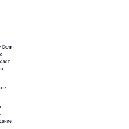
у Бали-
го
молет
из
ьше
и
в
дание.