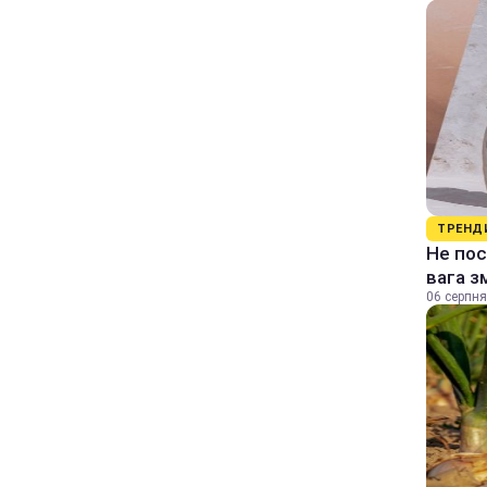
ТРЕНД
Не пос
вага з
06 серпня