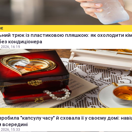
НЕ
ьний трюк із пластиковою пляшкою: як охолодити кім
без кондиціонера
 2026, 16:19
зробила "капсулу часу" й сховала її у своєму домі: наві
м всередині
 2026, 15:33