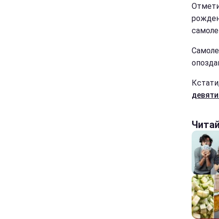
Отмети
рожден
самоле
Самоле
опоздан
Кстати
девяти
Чита