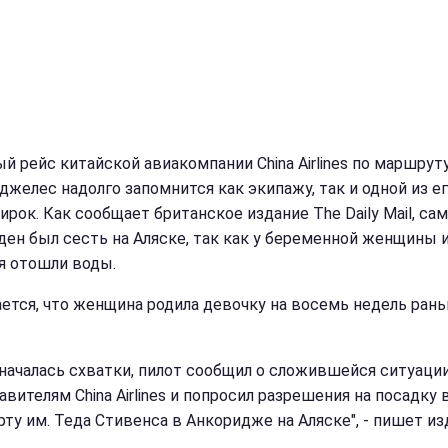
й рейс китайской авиакомпании China Airlines по маршрут
джелес надолго запомнится как экипажу, так и одной из е
ирок. Как сообщает британское издание The Daily Mail, са
ен был сесть на Аляске, так как у беременной женщины 
я отошли воды.
ется, что женщина родила девочку на восемь недель ран
 началась схватки, пилот сообщил о сложившейся ситуаци
вителям China Airlines и попросил разрешения на посадку 
рту им. Теда Стивенса в Анкоридже на Аляске", - пишет из