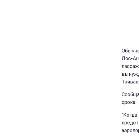
Обычны
Лос-Ан
пассаж
вынужд
Тайван
Сообща
срока.
"Когда
предста
аэропо