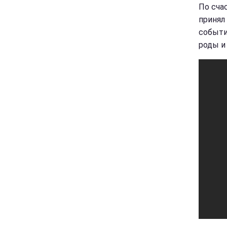
По сча
принял
событи
роды и 