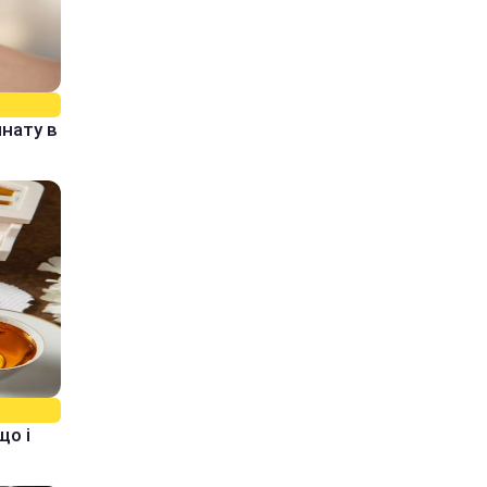
нату в
що і