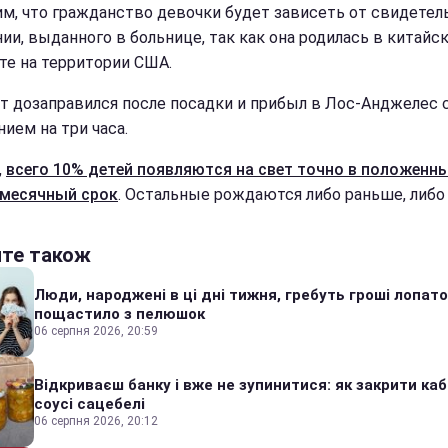
м, что гражданство девочки будет зависеть от свидетел
ии, выданного в больнице, так как она родилась в китайс
те на территории США.
т дозаправился после посадки и прибыл в Лос-Анджелес 
ием на три часа.
,
всего 10% детей появляются на свет точно в положенн
месячный срок
. Остальные рождаются либо раньше, либо
йте також
Люди, народжені в ці дні тижня, гребуть гроші лопато
пощастило з пелюшок
06 серпня 2026, 20:59
Відкриваєш банку і вже не зупинитися: як закрити каб
соусі сацебелі
06 серпня 2026, 20:12