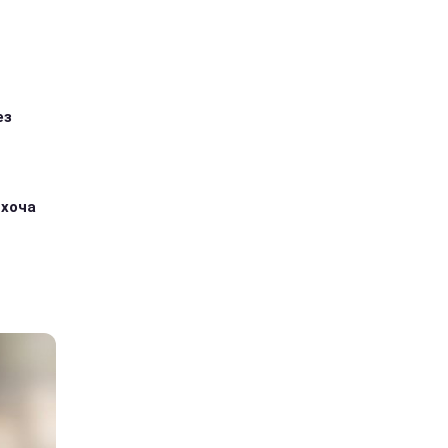
ез
 хоча