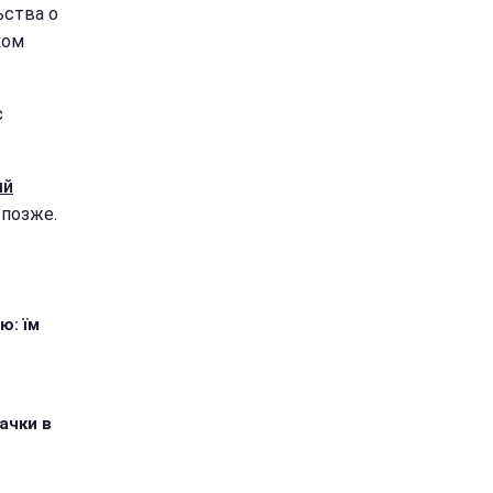
ьства о
ком
с
ый
 позже.
ю: їм
ачки в