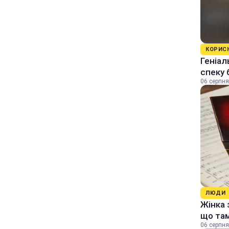
КОРИС
Геніал
спеку 
06 серпня
ЛЮДИ
Жінка 
що та
06 серпня