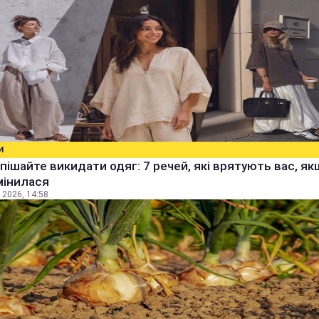
И
пішайте викидати одяг: 7 речей, які врятують вас, я
мінилася
 2026, 14:58