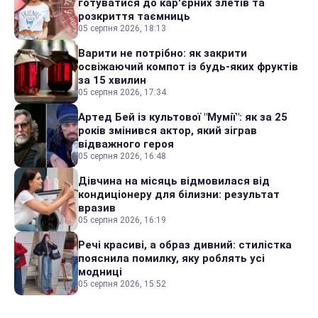
готуватися до кар'єрних злетів та
розкриття таємниць
05 серпня 2026, 18:13
Варити не потрібно: як закрити
освіжаючий компот із будь-яких фруктів
за 15 хвилин
05 серпня 2026, 17:34
Артед Бей із культової "Мумії": як за 25
років змінився актор, який зіграв
відважного героя
05 серпня 2026, 16:48
Дівчина на місяць відмовилася від
кондиціонеру для білизни: результат
вразив
05 серпня 2026, 16:19
Речі красиві, а образ дивний: стилістка
пояснила помилку, яку роблять усі
модниці
05 серпня 2026, 15:52