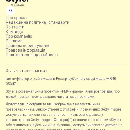
FB
Про проєкт
Редакційна політика і стандарти
Контакти
Команда
Про компанію
Реклама
Правила користування
Правова інформація
Політика конфіденційності
© 2026 LLC «UBT MEDIA»
Ідентифікатор онлайн-медіа в Реєстрі суб’єктів у сфері медіа — R40-
05347
Styler є розважальним проєктом «РБК-Україна», який розповідає про
людей, тренди і все, що цікаво читати поза новинами.
Фотографії, ілюстрації та інші зображення належать їхнім
правовласникам. Використання фотографій, позначених Getty Images,
допускається виключно за наявності письмового дозволу
фотоагентства Getty Images. Фотографії, позначені логотипом «Styler»
або підписані «Styler» чи «РБК-Україна», можуть використовуватися на